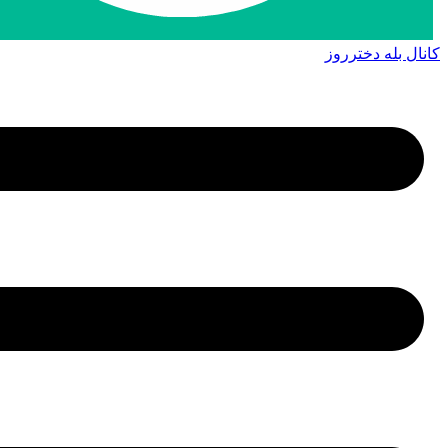
کانال بله دخترروز