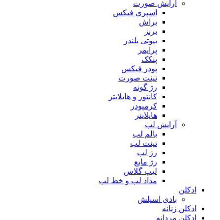
آرایش صورت
اسپری فیکس
براش
برنز
بیوتی بلندر
پرایمر
پنکک
پودر فیکس
تینت صورت
رژ گونه
کانتور و هایلایتر
کرمپودر
هایلایتر
آرایش لب
بالم لب
تینت لب
رژ لب
رژ مایع
لیپ گلاس
مداد لب و خط لب
ادکلن
بادی اسپلش
ادکلن زنانه
ادکلن مردانه