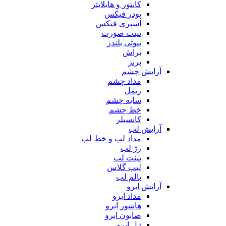
کانتور و هایلایتر
پودر فیکس
اسپری فیکس
تینت صورت
بیوتی بلندر
براش
برنز
آرایش چشم
مداد چشم
ریمل
سایه چشم
خط چشم
کانسیلر
آرایش لب
مداد لب و خط لب
رژ لب
تینت لب
لیپ گلاس
بالم لب
آرایش ابرو
مداد ابرو
هاشور ابرو
صابون ابرو
ژل ابرو