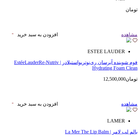
تومان
مشاهده
افزودن به سبد خرید
ESTEE LAUDER
فوم شوینده آبرسان ری‌نوتریواستیلادر | EstéeLauderRe-Nutriv
Hydrating Foam Clean
تومان12,500,000
مشاهده
افزودن به سبد خرید
LAMER
بالم لب لامر | La Mer The Lip Balm