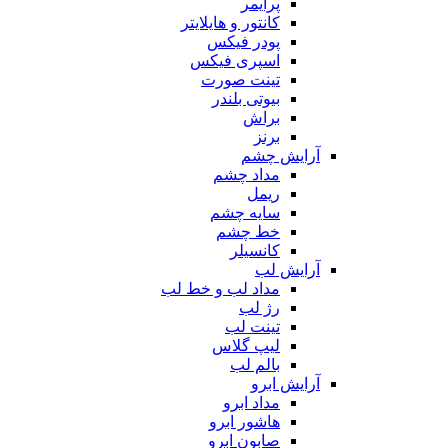
پرایمر
کانتور و هایلایتر
پودر فیکس
اسپری فیکس
تینت صورت
بیوتی بلندر
براش
برنز
آرایش چشم
مداد چشم
ریمل
سایه چشم
خط چشم
کانسیلر
آرایش لب
مداد لب و خط لب
رژ لب
تینت لب
لیپ گلاس
بالم لب
آرایش ابرو
مداد ابرو
هاشور ابرو
صابون ابرو