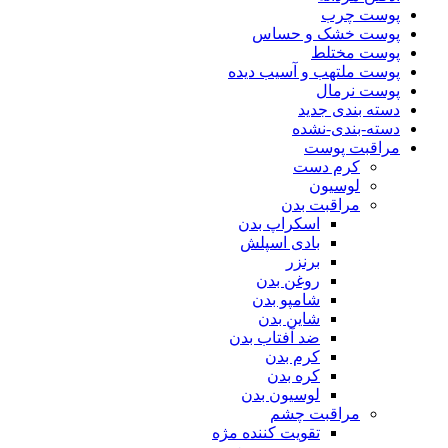
پوست چرب
پوست خشک و حساس
پوست مختلط
پوست ملتهب و آسیب دیده
پوست نرمال
دسته بندی جدید
دسته-بندی-نشده
مراقبت پوست
کرم دست
لوسیون
مراقبت بدن
اسکراپ بدن
بادی اسپلش
برنزر
روغن بدن
شامپو بدن
شاین بدن
ضد آفتاب بدن
کرم بدن
کره بدن
لوسیون بدن
مراقبت چشم
تقویت کننده مژه