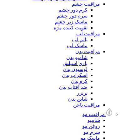
مراقبت چشم
کرم دور چشم
سرم دور چشم
ماسک زیر چشم
تقویت کننده مژه
مراقبت لب
بالم لب
ماسک لب
مراقبت بدن
شامپو بدن
بادی اسپلش
لوسیون بدن
اسکراپ بدن
کره بدن
ضد آفتاب بدن
برنزر
شاین بدن
مراقبت ناخن
مراقبت مو
شامپو
روغن مو
سرم مو
ماسک مو