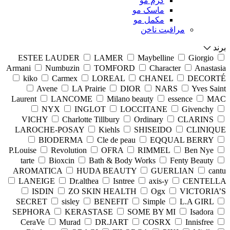
کرم مو
ماسک مو
مکمل مو
مراقبت ناخن
برند
ESTEE LAUDER
LAMER
Maybelline
Giorgio
Armani
Numbuzin
TOMFORD
Character
Anastasia
kiko
Carmex
LOREAL
CHANEL
DECORTÉ
Avene
LA Prairie
DIOR
NARS
Yves Saint
Laurent
LANCOME
Milano beauty
essence
MAC
NYX
INGLOT
LOCCITANE
Givenchy
VICHY
Charlotte Tillbury
Ordinary
CLARINS
LAROCHE-POSAY
Kiehls
SHISEIDO
CLINIQUE
BIODERMA
Cle de peau
EQQUAL BERRY
P.Louise
Revolution
OFRA
RIMMEL
Ben Nye
tarte
Bioxcin
Bath & Body Works
Fenty Beauty
AROMATICA
HUDA BEAUTY
GUERLIAN
cantu
LANEIGE
Dr.althea
Isntree
axis-y
CENTELLA
ISDIN
ZO SKIN HEALTH
Ogx
VICTORIA’S
SECRET
sisley
BENEFIT
Simple
L.A GIRL
SEPHORA
KERASTASE
SOME BY MI
Isadora
CeraVe
Murad
DR.JART
COSRX
Innisfree