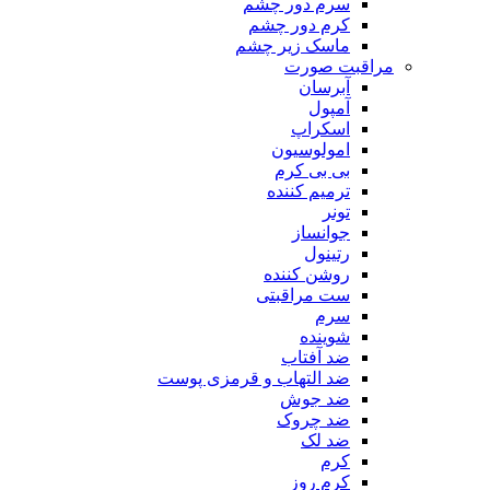
سرم دور چشم
کرم دور چشم
ماسک زیر چشم
مراقبت صورت
آبرسان
آمپول
اسکراپ
امولوسیون
بی بی کرم
ترمیم کننده
تونر
جوانساز
رتینول
روشن کننده
ست مراقبتی
سرم
شوینده
ضد آفتاب
ضد التهاب و قرمزی پوست
‌ضد جوش
ضد چروک
ضد لک
کرم
کرم روز