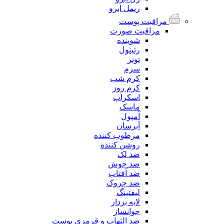
ریمل ابرو
مراقبت پوست
مراقبت صورت
شوینده
رتینول
تونر
سرم
کرم شب
کرم روز
اسکراپ
ماسک
آمپول
آبرسان
مرطوب کننده
روشن کننده
ضد لک
ضد جوش
ضد آفتاب
ضد چروک
لیفتینگ
لایه بردار
جوانساز
ضد التهاب و قرمزی پوست