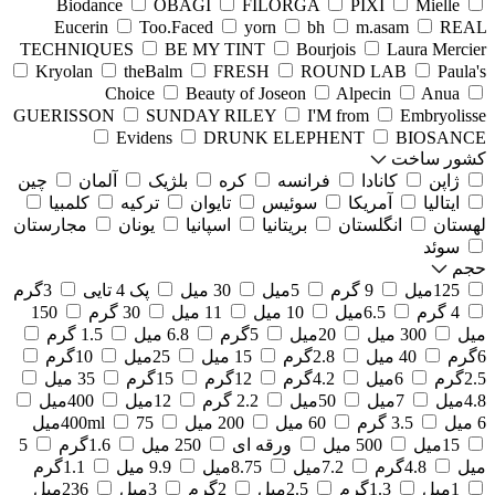
Biodance
OBAGI
FILORGA
PIXI
Mielle
Eucerin
Too.Faced
yorn
bh
m.asam
REAL
TECHNIQUES
BE MY TINT
Bourjois
Laura Mercier
Kryolan
theBalm
FRESH
ROUND LAB
Paula's
Choice
Beauty of Joseon
Alpecin
Anua
GUERISSON
SUNDAY RILEY
I'M from
Embryolisse
Evidens
DRUNK ELEPHENT
BIOSANCE
کشور ساخت
ژاپن
کانادا
فرانسه
کره
بلژیک
آلمان
چین
ایتالیا
آمریکا
سوئیس
تایوان
ترکیه
کلمبیا
لهستان
انگلستان
بریتانیا
اسپانیا
یونان
مجارستان
سوئد
حجم
125میل
9 گرم
5میل
30 میل
پک 4 تایی
3گرم
4 گرم
6.5میل
10 میل
11 میل
30 گرم
150
میل
300 میل
20میل
5گرم
6.8 میل
1.5 گرم
6گرم
40 میل
2.8گرم
15 میل
25میل
10گرم
2.5گرم
6میل
4.2گرم
12گرم
15گرم
35 میل
4.8میل
7میل
50میل
2.2 گرم
12میل
400میل
6 میل
3.5 گرم
60 میل
200 میل
75میل
400ml
15میل
500 میل
ورقه ای
250 میل
1.6گرم
5
میل
4.8گرم
7.2میل
8.75میل
9.9 میل
1.1گرم
1میل
1.3گرم
2.5میل
2گرم
3میل
236میل