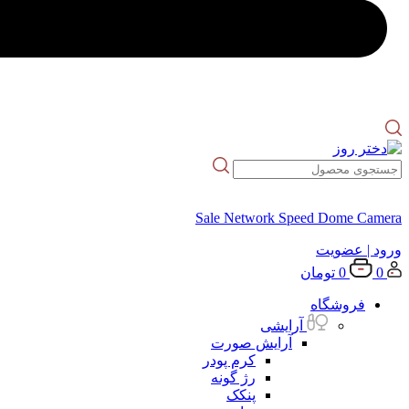
Sale Network Speed Dome Camera
ورود
| عضویت
0
0
تومان
فروشگاه
آرایشی
آرایش صورت
کرم پودر
رژ گونه
پنکک