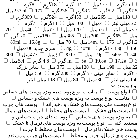
25گرم
۱۰۰میل
1.15گرم
18گرم
8گرم
7.5گرم
5.2گرم
8.2گرم
236گرم
177میل
237ml
118میل
265میل
453گرم
524گرم
369گرم
2.5 میلی لیتر
4میل
100 میل
11گرم
7گرم
3.7میلی لیتر
5.6میل
170 میل
۳۰میل
40میل
20
میل
65گرم
200میل
385میل
180میل
20 گرم
1.2گرم
175میل
14ml
70 میل
16.8g
89ml
150گرم
17.35g
40ml
34g
سری جدید 400میل
240 میل
340g
1.9g
0.7 g
8میل
473میل
300
3 گرم
17.2g
19.8g
5g
ml
4.6 گرم
5.4میل
22 میل
198 میل
120میل
375 میل
سایز بزرگ
۴۰گرم
سایز مینی ۱۰ گرم
230 گرم
550 میل
150میلی لیتر
230میل
80 میل
118 میلی لیتر
نوع پوست
انواع پوست
مناسب انواع پوست به ویژه پوست های حساس
مناسب انواع پوست به ویژه پوست های خشک و حساس
انواع پوست حتی پوست های خشک و دهیدراته
پوست های چرب
پوست های خشک
پوست های مختلط
پوست های نرمال
به ویژه پوست های حساس
پوست های چرب،حساس و
مستعد آکنه
انواع پوست به ویژه پوست های نرمال تا خشک
پوست های خشک تا نرمال
پوست های مختلط تا چرب
پوست های نرمال، چرب و مختلط
پوست های چرب و مستعد