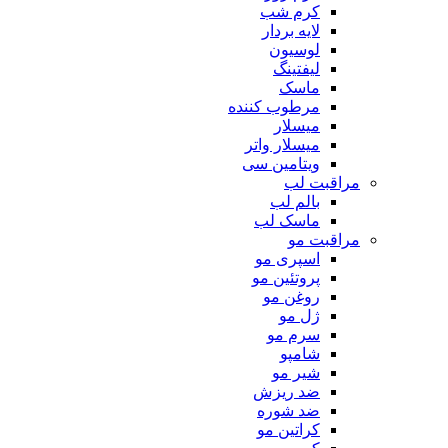
کرم شب
لایه بردار
لوسیون
لیفتینگ
ماسک
مرطوب کننده
میسلار
میسلار واتر
ویتامین سی
مراقبت لب
بالم لب
ماسک لب
مراقبت مو
اسپری مو
پروتئین مو
روغن مو
ژل مو
سرم مو
شامپو
شیر مو
ضد ریزش
ضد شوره
کراتین مو