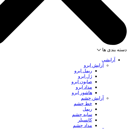
دسته بندی ها
آرایشی
آرایش ابرو
ریمل ابرو
ژل ابرو
صابون ابرو
مداد ابرو
هاشور ابرو
آرایش چشم
خط چشم
ریمل
سایه چشم
کانسیلر
مداد چشم