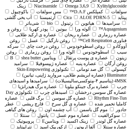
لیلی
عصاره انار
عصاره چای سبز
فرمنت نارگیل
Xylitylglucoside
Omega 3,6,9
Niacinamide
زینک
سولفات
کمپلکس D.A.F™
مس سولفات
باکوچیول
پپتاید
5-Cica
ALOE PDRN
آرتمیستا
آب یخی گلشی
سرامیدها
هیاتوین
رتینول
bio
شی‌باتر
Aquagenium™
آلوئه ورا
بیوتین
پودر کهربا
روغن و
عصاره رزماری
عصاره ریحان
عصاره ی ارکید طلایی
فناوری Cell Respiration™
روغن نارگیل
عسل
روغن
آووکادو
روغن اسطوخودوس
روغن درخت چای
سرکه
سیب
اسطوخودوس
الوئه ورا
روغن رزماری
روغن
زیتون
عصاره ی پوست پرتقال
ویتامین B
shea butter
روغن آرگان
عصاره پنبه
عصاره ژیپسوفیلا
سرامید
کپسولی
گل صد تومانی
تکنولوژی Skin-Empowering
Illuminator (عصاره ابریشم طلایی، مروارید ژاپنی، تیانین)
4MSK (پتاسیم ۴‑مِتوکسی‌سالیسیلات)
سرامیدها و اسیدهای
چرب
عصاره برگ جینکو بیلوبا
عصاره برگ هیدرانژیا
عصاره گل سوسن درخشان
اسیدهای چرب
تکنولوژی Day
Rhythm Fine‑Tun
عصاره گل سوسن
برگ قلبی
عصاره
کاملیا تخمیر شده
عصاره ی گل سرخ
قارچ ریشی
عطر
جادور
موم گل یاسمن
آب چشمه اون
روغن های گیاهی
سوکرالفیت
عصاره موم عسل
پانتول
سنتلا
عصاره گل لوندر
زینک اکسید
ویتامینE
پروبیوتیک
عصاره سنتلا
آلفا اربوتین
ازکوربیک اسید
تتراپپتاید