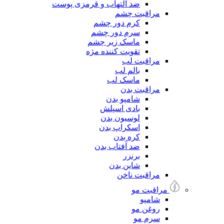
ضد التهاب و قرمزی پوست
مراقبت چشم
کرم دور چشم
سرم دور چشم
ماسک زیر چشم
تقویت کننده مژه
مراقبت لب
بالم لب
ماسک لب
مراقبت بدن
شامپو بدن
بادی اسپلش
لوسیون بدن
اسکراپ بدن
کره بدن
ضد آفتاب بدن
برنزر
شاین بدن
مراقبت ناخن
مراقبت مو
شامپو
روغن مو
سرم مو