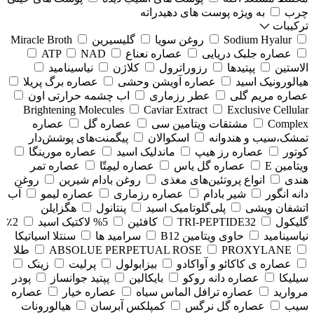
چرب
به ویژه پوست های دهیدراته
ترکیبات
Sodium Hyalur
روغن سویا
گلیسیرین
Miracle Broth
عصاره جلبک دریایی
عصاره نعناع
NAD
ATP
الاستین
پپتیدها
رزوراترول
کلاژن
⁠نیاسینامید
هیالورونیک اسید
عصاره آویشن وحشی
عصاره برگ پریلا
عصاره مریم گلی
عطر رزماری
اب چشمه حرارتی اون
Brightening Molecules
Caviar Extract
Exclusive Cellular
Complex
مشتقات ویتامین سی
عصاره گل
عصاره
تمشک،سیب و هندوانه
اسکوالان
پیگمنت‌های پوشش‌دار
کوتور
عصاره رز هیپ
ماندلیک اسید
عصاره مورینگا
ویتامین E
عصاره گل یاس
عصاره لیمِتّا
عصاره تمر
هندی
انواع پروتئین‌های مغذی
روغن بادام شیرین
روغن
دانه انگور
شیر بادام
عصاره رزماری
عصاره لیمو
آب
اتشفان ویشی
پلی‌گلوتامیک اسید
پنتانول
هگزایلن
گلیکول
TRI-PEPTIDE32
کافئین
5% لاکتیک اسید
2٪
نیاسینامید
حاوی ویتامین B12
سرامید ها
سنتلا اسیاتیکا
PROXYLANE
ABSOLUE PERPETUAL ROSE
طلا
عصاره ی کاکائو و آواکادو
بیزابولول
پرلیت
زینک
سیلیکا
عصاره دانه روکو
بایکالین
پپتید جوانساز
پودر
مروارید
عصاره ترافل الماس سیاه
عصاره خیار
عصاره
سیب
عصاره گل نرگس
کمپلکس آبرسان
هیالورونات