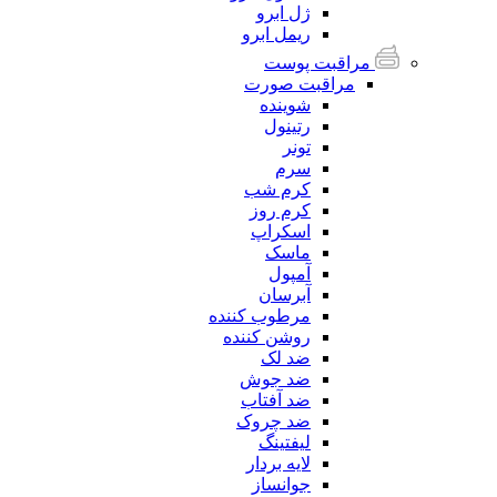
ژل ابرو
ریمل ابرو
مراقبت پوست
مراقبت صورت
شوینده
رتینول
تونر
سرم
کرم شب
کرم روز
اسکراپ
ماسک
آمپول
آبرسان
مرطوب کننده
روشن کننده
ضد لک
ضد جوش
ضد آفتاب
ضد چروک
لیفتینگ
لایه بردار
جوانساز