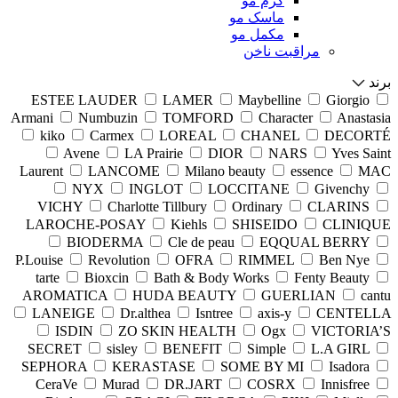
کرم مو
ماسک مو
مکمل مو
مراقبت ناخن
برند
ESTEE LAUDER
LAMER
Maybelline
Giorgio
Armani
Numbuzin
TOMFORD
Character
Anastasia
kiko
Carmex
LOREAL
CHANEL
DECORTÉ
Avene
LA Prairie
DIOR
NARS
Yves Saint
Laurent
LANCOME
Milano beauty
essence
MAC
NYX
INGLOT
LOCCITANE
Givenchy
VICHY
Charlotte Tillbury
Ordinary
CLARINS
LAROCHE-POSAY
Kiehls
SHISEIDO
CLINIQUE
BIODERMA
Cle de peau
EQQUAL BERRY
P.Louise
Revolution
OFRA
RIMMEL
Ben Nye
tarte
Bioxcin
Bath & Body Works
Fenty Beauty
AROMATICA
HUDA BEAUTY
GUERLIAN
cantu
LANEIGE
Dr.althea
Isntree
axis-y
CENTELLA
ISDIN
ZO SKIN HEALTH
Ogx
VICTORIA’S
SECRET
sisley
BENEFIT
Simple
L.A GIRL
SEPHORA
KERASTASE
SOME BY MI
Isadora
CeraVe
Murad
DR.JART
COSRX
Innisfree