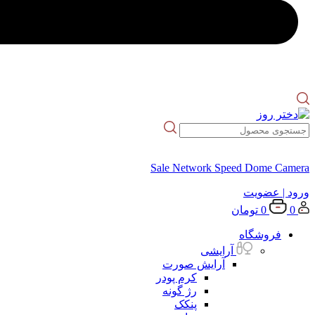
Sale Network Speed Dome Camera
ورود
| عضویت
0
0
تومان
فروشگاه
آرایشی
آرایش صورت
کرم پودر
رژ گونه
پنکک