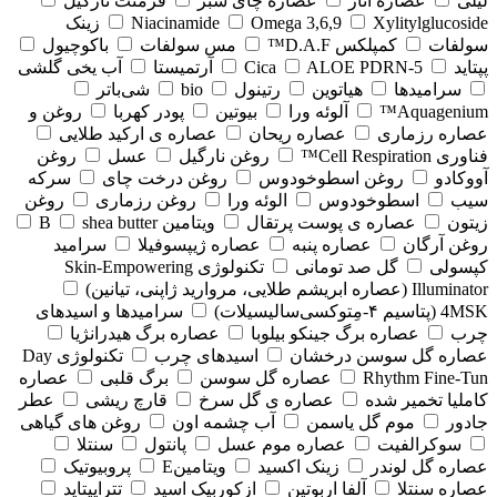
لیلی
عصاره انار
عصاره چای سبز
فرمنت نارگیل
Xylitylglucoside
Omega 3,6,9
Niacinamide
زینک
سولفات
کمپلکس D.A.F™
مس سولفات
باکوچیول
پپتاید
5-Cica
ALOE PDRN
آرتمیستا
آب یخی گلشی
سرامیدها
هیاتوین
رتینول
bio
شی‌باتر
Aquagenium™
آلوئه ورا
بیوتین
پودر کهربا
روغن و
عصاره رزماری
عصاره ریحان
عصاره ی ارکید طلایی
فناوری Cell Respiration™
روغن نارگیل
عسل
روغن
آووکادو
روغن اسطوخودوس
روغن درخت چای
سرکه
سیب
اسطوخودوس
الوئه ورا
روغن رزماری
روغن
زیتون
عصاره ی پوست پرتقال
ویتامین B
shea butter
روغن آرگان
عصاره پنبه
عصاره ژیپسوفیلا
سرامید
کپسولی
گل صد تومانی
تکنولوژی Skin-Empowering
Illuminator (عصاره ابریشم طلایی، مروارید ژاپنی، تیانین)
4MSK (پتاسیم ۴‑مِتوکسی‌سالیسیلات)
سرامیدها و اسیدهای
چرب
عصاره برگ جینکو بیلوبا
عصاره برگ هیدرانژیا
عصاره گل سوسن درخشان
اسیدهای چرب
تکنولوژی Day
Rhythm Fine‑Tun
عصاره گل سوسن
برگ قلبی
عصاره
کاملیا تخمیر شده
عصاره ی گل سرخ
قارچ ریشی
عطر
جادور
موم گل یاسمن
آب چشمه اون
روغن های گیاهی
سوکرالفیت
عصاره موم عسل
پانتول
سنتلا
عصاره گل لوندر
زینک اکسید
ویتامینE
پروبیوتیک
عصاره سنتلا
آلفا اربوتین
ازکوربیک اسید
تتراپپتاید