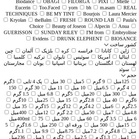
Biodance
OBAGI
FILORGA
PIXI
Mielle
Eucerin
Too.Faced
yorn
bh
m.asam
REAL
TECHNIQUES
BE MY TINT
Bourjois
Laura Mercier
Kryolan
theBalm
FRESH
ROUND LAB
Paula's
Choice
Beauty of Joseon
Alpecin
Anua
GUERISSON
SUNDAY RILEY
I'M from
Embryolisse
Evidens
DRUNK ELEPHENT
BIOSANCE
کشور ساخت
ژاپن
کانادا
فرانسه
کره
بلژیک
آلمان
چین
ایتالیا
آمریکا
سوئیس
تایوان
ترکیه
کلمبیا
لهستان
انگلستان
بریتانیا
اسپانیا
یونان
مجارستان
سوئد
حجم
125میل
9 گرم
5میل
30 میل
پک 4 تایی
3گرم
4 گرم
6.5میل
10 میل
11 میل
30 گرم
150
میل
300 میل
20میل
5گرم
6.8 میل
1.5 گرم
6گرم
40 میل
2.8گرم
15 میل
25میل
10گرم
2.5گرم
6میل
4.2گرم
12گرم
15گرم
35 میل
4.8میل
7میل
50میل
2.2 گرم
12میل
400میل
6 میل
3.5 گرم
60 میل
200 میل
75میل
400ml
15میل
500 میل
ورقه ای
250 میل
1.6گرم
5
میل
4.8گرم
7.2میل
8.75میل
9.9 میل
1.1گرم
1میل
1.3گرم
2.5میل
2گرم
3میل
236میل