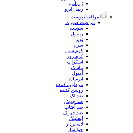
ژل ابرو
ریمل ابرو
مراقبت پوست
مراقبت صورت
شوینده
رتینول
تونر
سرم
کرم شب
کرم روز
اسکراپ
ماسک
آمپول
آبرسان
مرطوب کننده
روشن کننده
ضد لک
ضد جوش
ضد آفتاب
ضد چروک
لیفتینگ
لایه بردار
جوانساز