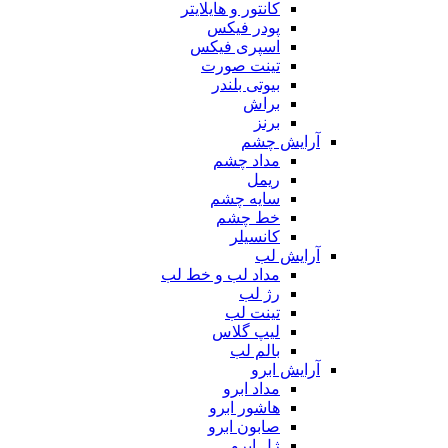
کانتور و هایلایتر
پودر فیکس
اسپری فیکس
تینت صورت
بیوتی بلندر
براش
برنز
آرایش چشم
مداد چشم
ریمل
سایه چشم
خط چشم
کانسیلر
آرایش لب
مداد لب و خط لب
رژ لب
تینت لب
لیپ گلاس
بالم لب
آرایش ابرو
مداد ابرو
هاشور ابرو
صابون ابرو
ژل ابرو