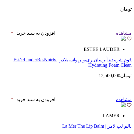
تومان
مشاهده
افزودن به سبد خرید
ESTEE LAUDER
فوم شوینده آبرسان ری‌نوتریواستیلادر | EstéeLauderRe-Nutriv
Hydrating Foam Clean
تومان12,500,000
مشاهده
افزودن به سبد خرید
LAMER
بالم لب لامر | La Mer The Lip Balm