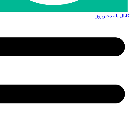
کانال بله دخترروز