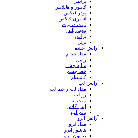
پرایمر
کانتور و هایلایتر
پودر فیکس
اسپری فیکس
تینت صورت
بیوتی بلندر
براش
برنز
آرایش چشم
مداد چشم
ریمل
سایه چشم
خط چشم
کانسیلر
آرایش لب
مداد لب و خط لب
رژ لب
تینت لب
لیپ گلاس
بالم لب
آرایش ابرو
مداد ابرو
هاشور ابرو
صابون ابرو