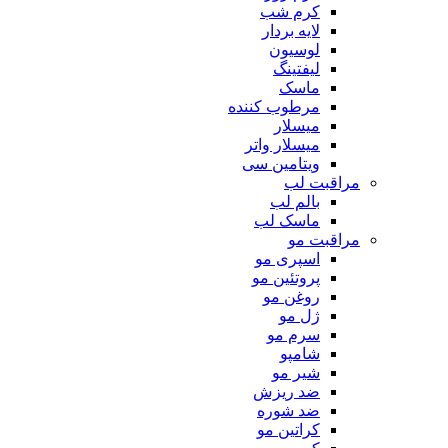
کرم شب
لایه بردار
لوسیون
لیفتینگ
ماسک
مرطوب کننده
میسلار
میسلار واتر
ویتامین سی
مراقبت لب
بالم لب
ماسک لب
مراقبت مو
اسپری مو
پروتئین مو
روغن مو
ژل مو
سرم مو
شامپو
شیر مو
ضد ریزش
ضد شوره
کراتین مو