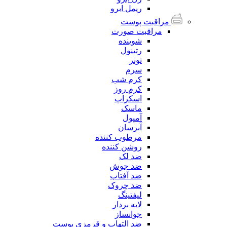
ریمل ابرو
مراقبت پوست
مراقبت صورت
شوینده
رتینول
تونر
سرم
کرم شب
کرم روز
اسکراپ
ماسک
آمپول
آبرسان
مرطوب کننده
روشن کننده
ضد لک
ضد جوش
ضد آفتاب
ضد چروک
لیفتینگ
لایه بردار
جوانساز
ضد التهاب و قرمزی پوست