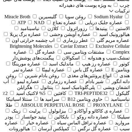
چرب
به ویژه پوست های دهیدراته
ترکیبات
Sodium Hyalur
روغن سویا
گلیسیرین
Miracle Broth
عصاره جلبک دریایی
عصاره نعناع
NAD
ATP
الاستین
پپتیدها
رزوراترول
کلاژن
⁠نیاسینامید
هیالورونیک اسید
عصاره آویشن وحشی
عصاره برگ پریلا
عصاره مریم گلی
عطر رزماری
اب چشمه حرارتی اون
Brightening Molecules
Caviar Extract
Exclusive Cellular
Complex
مشتقات ویتامین سی
عصاره گل
عصاره
تمشک،سیب و هندوانه
اسکوالان
پیگمنت‌های پوشش‌دار
کوتور
عصاره رز هیپ
ماندلیک اسید
عصاره مورینگا
ویتامین E
عصاره گل یاس
عصاره لیمِتّا
عصاره تمر
هندی
انواع پروتئین‌های مغذی
روغن بادام شیرین
روغن
دانه انگور
شیر بادام
عصاره رزماری
عصاره لیمو
آب
اتشفان ویشی
پلی‌گلوتامیک اسید
پنتانول
هگزایلن
گلیکول
TRI-PEPTIDE32
کافئین
5% لاکتیک اسید
2٪
نیاسینامید
حاوی ویتامین B12
سرامید ها
سنتلا اسیاتیکا
PROXYLANE
ABSOLUE PERPETUAL ROSE
طلا
عصاره ی کاکائو و آواکادو
بیزابولول
پرلیت
زینک
سیلیکا
عصاره دانه روکو
بایکالین
پپتید جوانساز
پودر
مروارید
عصاره ترافل الماس سیاه
عصاره خیار
عصاره
سیب
عصاره گل نرگس
کمپلکس آبرسان
هیالورونات