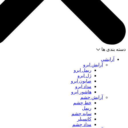
دسته بندی ها
آرایشی
آرایش ابرو
ریمل ابرو
ژل ابرو
صابون ابرو
مداد ابرو
هاشور ابرو
آرایش چشم
خط چشم
ریمل
سایه چشم
کانسیلر
مداد چشم