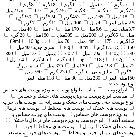
25گرم
۱۰۰میل
1.15گرم
18گرم
8گرم
7.5گرم
5.2گرم
8.2گرم
236گرم
177میل
237ml
118میل
265میل
453گرم
524گرم
369گرم
2.5 میلی لیتر
4میل
100 میل
11گرم
7گرم
3.7میلی لیتر
5.6میل
170 میل
۳۰میل
40میل
20
میل
65گرم
200میل
385میل
180میل
20 گرم
1.2گرم
175میل
14ml
70 میل
16.8g
89ml
150گرم
17.35g
40ml
34g
سری جدید 400میل
240 میل
340g
1.9g
0.7 g
8میل
473میل
300
3 گرم
17.2g
19.8g
5g
ml
4.6 گرم
5.4میل
22 میل
198 میل
120میل
375 میل
سایز بزرگ
۴۰گرم
سایز مینی ۱۰ گرم
230 گرم
550 میل
150میلی لیتر
230میل
80 میل
118 میلی لیتر
نوع پوست
انواع پوست
مناسب انواع پوست به ویژه پوست های حساس
مناسب انواع پوست به ویژه پوست های خشک و حساس
انواع پوست حتی پوست های خشک و دهیدراته
پوست های چرب
پوست های خشک
پوست های مختلط
پوست های نرمال
به ویژه پوست های حساس
پوست های چرب،حساس و
مستعد آکنه
انواع پوست به ویژه پوست های نرمال تا خشک
پوست های خشک تا نرمال
پوست های مختلط تا چرب
پوست های نرمال، چرب و مختلط
پوست های چرب و مستعد