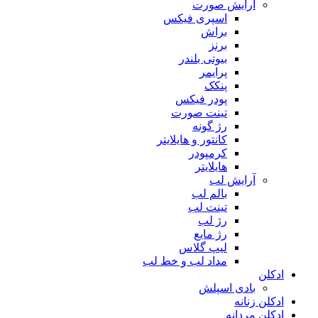
آرایش صورت
اسپری فیکس
براش
برنز
بیوتی بلندر
پرایمر
پنکک
پودر فیکس
تینت صورت
رژ گونه
کانتور و هایلایتر
کرمپودر
هایلایتر
آرایش لب
بالم لب
تینت لب
رژ لب
رژ مایع
لیپ گلاس
مداد لب و خط لب
ادکلن
بادی اسپلش
ادکلن زنانه
ادکلن مردانه