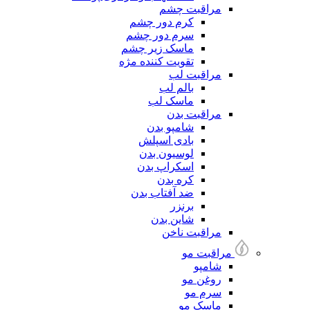
مراقبت چشم
کرم دور چشم
سرم دور چشم
ماسک زیر چشم
تقویت کننده مژه
مراقبت لب
بالم لب
ماسک لب
مراقبت بدن
شامپو بدن
بادی اسپلش
لوسیون بدن
اسکراپ بدن
کره بدن
ضد آفتاب بدن
برنزر
شاین بدن
مراقبت ناخن
مراقبت مو
شامپو
روغن مو
سرم مو
ماسک مو