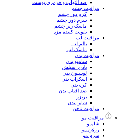
ضد التهاب و قرمزی پوست
مراقبت چشم
کرم دور چشم
سرم دور چشم
ماسک زیر چشم
تقویت کننده مژه
مراقبت لب
بالم لب
ماسک لب
مراقبت بدن
شامپو بدن
بادی اسپلش
لوسیون بدن
اسکراپ بدن
کره بدن
ضد آفتاب بدن
برنزر
شاین بدن
مراقبت ناخن
مراقبت مو
شامپو
روغن مو
سرم مو