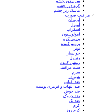
سرم دور چشم
کرم دور چشم
ماسک زیر چشم
مراقبت صورت
آبرسان
آمپول
اسکراپ
امولوسیون
بی بی کرم
ترمیم کننده
تونر
جوانساز
رتینول
روشن کننده
ست مراقبتی
سرم
شوینده
ضد آفتاب
ضد التهاب و قرمزی پوست
‌ضد جوش
ضد چروک
ضد لک
کرم
کرم روز