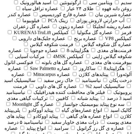
سدیم
ویتامین سی
ارگوتیونئین
اسید هیالورونیک
روغن دانه قهوه
طلای ۲۴ عیار
عصاره ترافل سیاه
عصاره شیرین بیان
عصاره قارچ کوردیسپس
عصاره کندر
آب حرارتی لاروش پوزای
زینک PCA
فیلوبیوما
عصاره ریشه آنجلیکا
عصاره زیتون
عصاره گل زعفران
قرمز
عصاره گل مگنولیا
کمپلکس KURENAI-TruLift
کمپلکس VP8
عصاره برنج
عصاره جلبک‌های دارویی
عصاره گل شکوفه گیلاس
فرمنت شکوفه گیلاس
فرمنت‌های مغذی
هگزاپپتاید-8
عصاره جوجوبا
عصاره
شکوفه گیلاس ژاپنی
کمپلکس 4MSK
مرکبات آسیایی
بیوفرمنت های مغذی
عصاره گل های بابونه
فنوکسی اتانول
هگزاپپتاید8
ساکاروز
عصاره Saw Palmetto
عصاره
آلوئه‌ورا
پپتایدهای کلاژن
عصاره Mitracarpus
عصاره
درخت پکان
نیاسینامید
خاک رس سفید
سالیسیلیک اسید
سالیسیلیک اسید 2%
عصاره گل های داویی
فرمنت
پروبیوتیک
فیلتر های محافظت کننده هیدرافیلیک
نیاسینامید
اسید 3 درصد
پپتاید شبانه
کافیین
ترکیبات گیاهی مغذی
سه نوع پپتاید بیومیمتیک جوانساز
عصاره گل Moonlight
گالیک اسید
انواع عصاره‌های گیاه
پپتاید آووکادو
پلی‌پپتاید
کلاژن
انواع عصاره های گیاهی
پپتاید اووکادو
پپتاید های
مغذی پوست
ذرات مغذی خاویار سفید
نیاسینامید ۵ درصد
عصاره ی گل رز گرانویل
سرامید
انواع پپتاید
عصاره