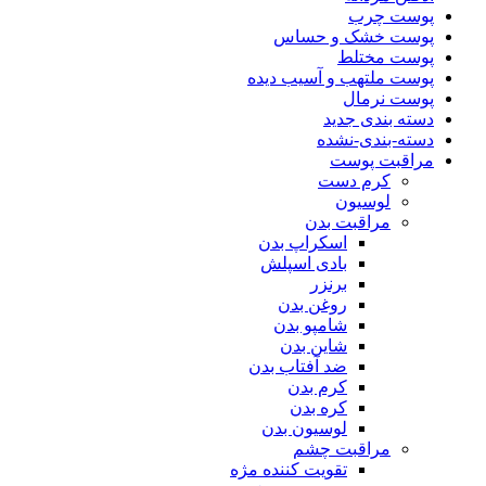
پوست چرب
پوست خشک و حساس
پوست مختلط
پوست ملتهب و آسیب دیده
پوست نرمال
دسته بندی جدید
دسته-بندی-نشده
مراقبت پوست
کرم دست
لوسیون
مراقبت بدن
اسکراپ بدن
بادی اسپلش
برنزر
روغن بدن
شامپو بدن
شاین بدن
ضد آفتاب بدن
کرم بدن
کره بدن
لوسیون بدن
مراقبت چشم
تقویت کننده مژه