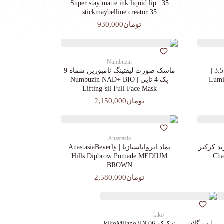
35 | Super stay matte ink liquid lip
stickmaybelline creator 35
تومان930,000
Numbuzin
کرم پودرجورجیوآرمانی کد 3.5 |
ماسک صورت لیفتینگ نامبوزین شماه 9
Lumin
پک 4 تایی | Numbuzin NAD+ BIO
Lifting-sil Full Face Mask
تومان2,150,000
Anastasia
د کرکتر
پماد ابرواناستازیا | AnastasiaBeverly
Chara
Hills Dipbrow Pomade MEDIUM
BROWN
تومان2,580,000
kiko
لیپ گلاس‌ برندکیکو 06 |kikoMilano3D