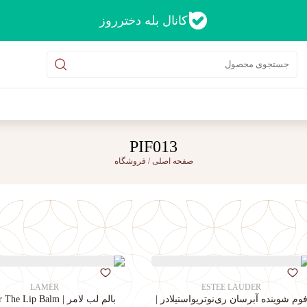
کانال بله دخترروز
PIF013
صفحه اصلی
/
فروشگاه
LAMER
ESTEE LAUDER
وم شوینده آبرسان ری‌نوتریواستیلادر |
بالم لب لامر | La Mer The Lip Balm