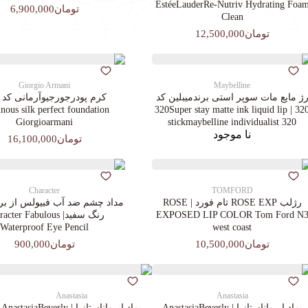
EstéeLauderRe-Nutriv Hydrating Foa
تومان6,900,000
Clean
تومان12,500,000
Giorgio Armani
Maybelline
ژ مایع مات سوپر استی‌ برندمیبلین کد
ous silk perfect foundation
320 | 320Super stay matte ink liquid lip
Giorgioarmani
stickmaybelline individualist 320
نا موجود
تومان16,100,000
Character
TOMFORD
رژلب ROSE EXP تام فورد | ROSE
مداد چشم ضد آب فبیولس از برن
EXPOSED LIP COLOR Tom Ford N
رنگ سفید| cter Fabulous
Waterproof Eye Pencil
west coast
تومان10,500,000
تومان900,000
Anastasia
Anastasia
پماد ابرواناستازیا | AnastasiaBeverly
پماد ابرواناستازیا | AnastasiaBeverly