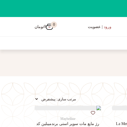
0
0
تومان
ورود
| عضویت
Maybelline
رژ مایع مات سوپر استی‌ برندمیبلین کد