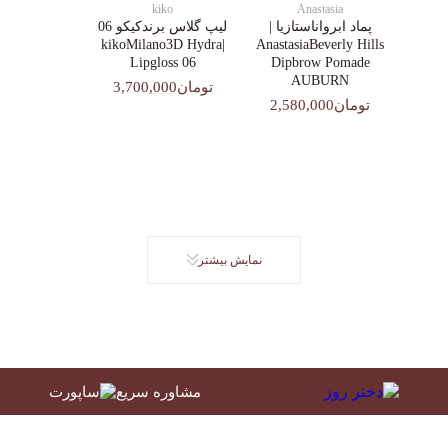
kiko
Anastasia
پماد ابرواناستازیا |
لیپ گلاس‌ برندکیکو 06
|kikoMilano3D Hydra
AnastasiaBeverly Hills
Lipgloss 06
Dipbrow Pomade
AUBURN
تومان3,700,000
تومان2,580,000
نمایش بیشتر
مشاوره سریع