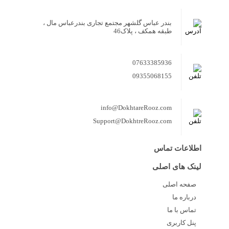
بندر عباس گلشهر مجتمع تجاری بندرعباس مال ،
طبقه همکف ، پلاک46
07633385936
09355068155
info@DokhtareRooz.com
Support@DokhtreRooz.com
اطلاعات تماس
لینک های اصلی
صفحه اصلی
درباره ما
تماس با ما
پنل کاربری