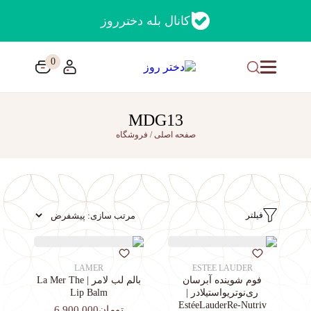
کانال بله دخترروز
0
MDG13
صفحه اصلی
/
فروشگاه
فیلتر
LAMER
ESTEE LAUDER
فوم شوینده آبرسان
بالم لب لامر | La Mer The
ری‌نوتریواستیلادر |
Lip Balm
EstéeLauderRe-Nutriv
تومان6,900,000