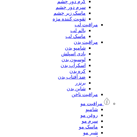
کرم دور چشم
سرم دور چشم
ماسک زیر چشم
تقویت کننده مژه
مراقبت لب
بالم لب
ماسک لب
مراقبت بدن
شامپو بدن
بادی اسپلش
لوسیون بدن
اسکراپ بدن
کره بدن
ضد آفتاب بدن
برنزر
شاین بدن
مراقبت ناخن
مراقبت مو
شامپو
روغن مو
سرم مو
ماسک مو
شیر مو