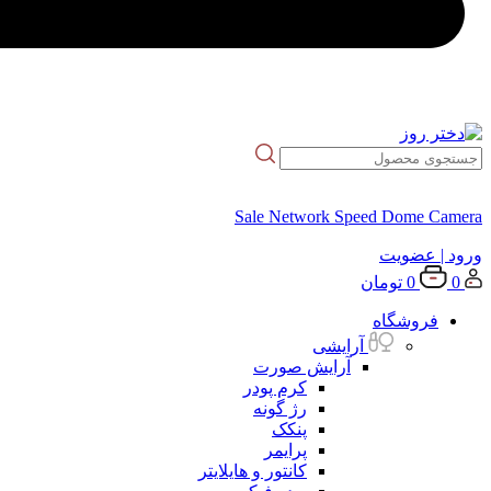
Sale Network Speed Dome Camera
ورود
| عضویت
0
0
تومان
فروشگاه
آرایشی
آرایش صورت
کرم پودر
رژ گونه
پنکک
پرایمر
کانتور و هایلایتر