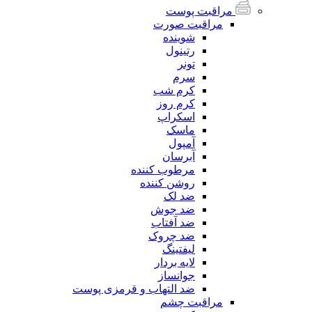
مراقبت پوست
مراقبت صورت
شوینده
رتینول
تونر
سرم
کرم شب
کرم روز
اسکراپ
ماسک
آمپول
آبرسان
مرطوب کننده
روشن کننده
ضد لک
ضد جوش
ضد آفتاب
ضد چروک
لیفتینگ
لایه بردار
جوانساز
ضد التهاب و قرمزی پوست
مراقبت چشم