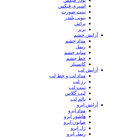
پودر فیکس
اسپری فیکس
تینت صورت
بیوتی بلندر
براش
برنز
آرایش چشم
مداد چشم
ریمل
سایه چشم
خط چشم
کانسیلر
آرایش لب
مداد لب و خط لب
رژ لب
تینت لب
لیپ گلاس
بالم لب
آرایش ابرو
مداد ابرو
هاشور ابرو
صابون ابرو
ژل ابرو
ریمل ابرو