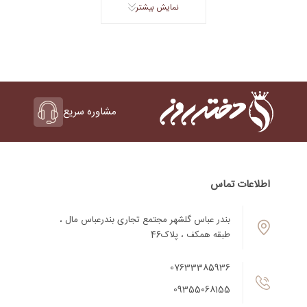
نمایش بیشتر
مشاوره سریع
اطلاعات تماس
بندر عباس گلشهر مجتمع تجاری بندرعباس مال ،
طبقه همکف ، پلاک46
07633385936
09355068155