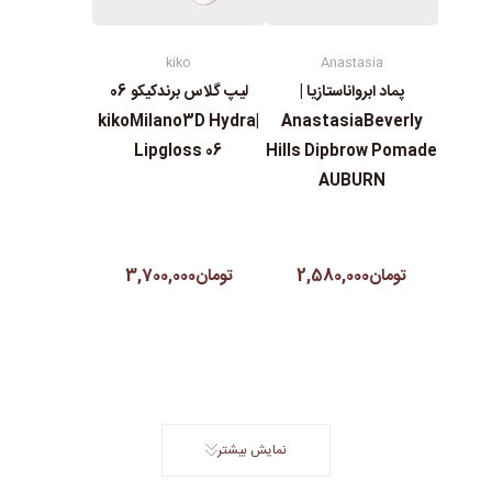
kiko
Anastasia
پماد ابرواناستازیا |
لیپ گلاس‌ برندکیکو 06
|kikoMilano3D Hydra
AnastasiaBeverly
Lipgloss 06
Hills Dipbrow Pomade
AUBURN
تومان2,580,000
تومان3,700,000
نمایش بیشتر