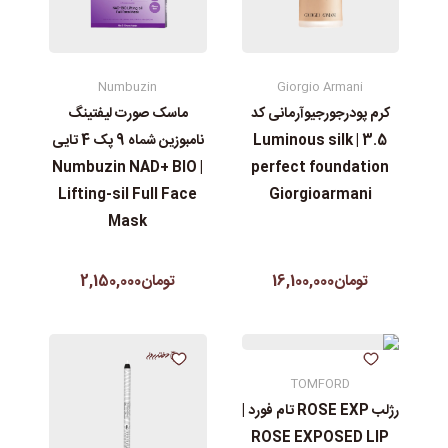
Numbuzin
Giorgio Armani
ماسک صورت لیفتینگ
کرم پودرجورجیوآرمانی کد
نامبوزین شماه 9 پک 4 تایی
3.5 | Luminous silk
| Numbuzin NAD+ BIO
perfect foundation
Lifting-sil Full Face
Giorgioarmani
Mask
تومان2,150,000
تومان16,100,000
TOMFORD
رژلب ROSE EXP تام فورد |
ROSE EXPOSED LIP