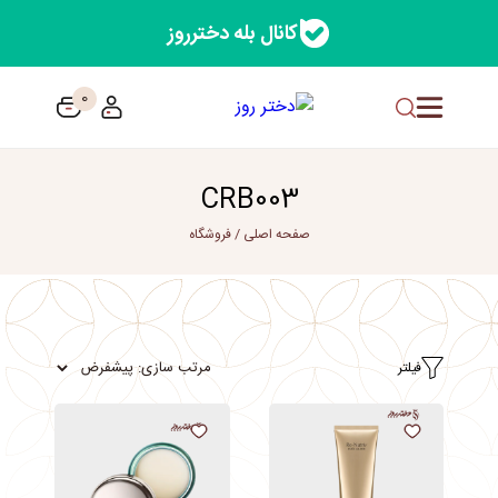
کانال بله دخترروز
0
CRB003
صفحه اصلی
/
فروشگاه
فیلتر