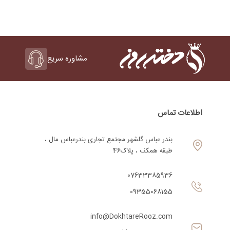
مشاوره سریع
اطلاعات تماس
بندر عباس گلشهر مجتمع تجاری بندرعباس مال ،
طبقه همکف ، پلاک46
07633385936
09355068155
info@DokhtareRooz.com