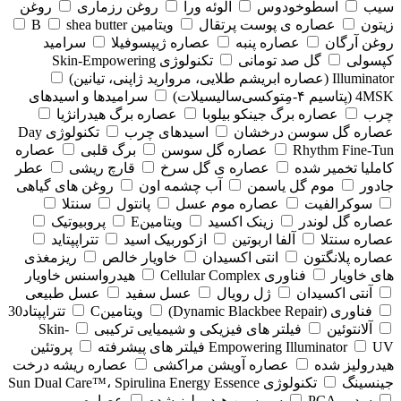
سیب
اسطوخودوس
الوئه ورا
روغن رزماری
روغن
زیتون
عصاره ی پوست پرتقال
ویتامین B
shea butter
روغن آرگان
عصاره پنبه
عصاره ژیپسوفیلا
سرامید
کپسولی
گل صد تومانی
تکنولوژی Skin-Empowering
Illuminator (عصاره ابریشم طلایی، مروارید ژاپنی، تیانین)
4MSK (پتاسیم ۴‑مِتوکسی‌سالیسیلات)
سرامیدها و اسیدهای
چرب
عصاره برگ جینکو بیلوبا
عصاره برگ هیدرانژیا
عصاره گل سوسن درخشان
اسیدهای چرب
تکنولوژی Day
Rhythm Fine‑Tun
عصاره گل سوسن
برگ قلبی
عصاره
کاملیا تخمیر شده
عصاره ی گل سرخ
قارچ ریشی
عطر
جادور
موم گل یاسمن
آب چشمه اون
روغن های گیاهی
سوکرالفیت
عصاره موم عسل
پانتول
سنتلا
عصاره گل لوندر
زینک اکسید
ویتامینE
پروبیوتیک
عصاره سنتلا
آلفا اربوتین
ازکوربیک اسید
تتراپپتاید
عصاره پلانگتون
انتی اکسیدان
خاویار خالص
ریزمغذی
های خاویار
فناوری Cellular Complex
هیدرواسنس خاویار
آنتی اکسیدان
ژل رویال
عسل سفید
عسل طبیعی
فناوری (‏Dynamic Blackbee Repair)
ویتامینC
تتراپپتاد30
آلانتوئین
فیلتر های فیزیکی و شیمیایی ترکیبی
Skin-
UV فیلتر های پیشرفته
Empowering Illuminator
پروتئین
هیدرولیز شده
عصاره آویشن مراکشی
عصاره ریشه درخت
جینسینگ
تکنولوژی Sun Dual Care™، Spirulina Energy Essence
سدیم PCA
سریسین هیدرولیز شده
عصاره