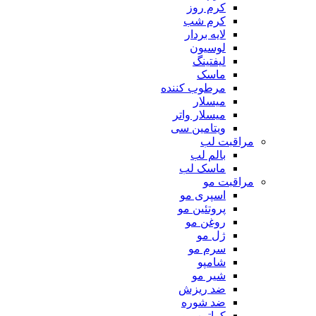
کرم روز
کرم شب
لایه بردار
لوسیون
لیفتینگ
ماسک
مرطوب کننده
میسلار
میسلار واتر
ویتامین سی
مراقبت لب
بالم لب
ماسک لب
مراقبت مو
اسپری مو
پروتئین مو
روغن مو
ژل مو
سرم مو
شامپو
شیر مو
ضد ریزش
ضد شوره
کراتین مو