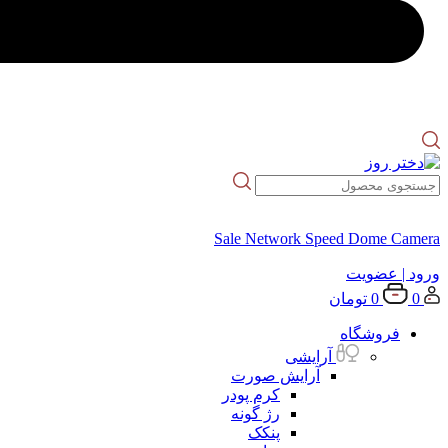
Sale Network Speed Dome Camera
ورود
| عضویت
0
0
تومان
فروشگاه
آرایشی
آرایش صورت
کرم پودر
رژ گونه
پنکک