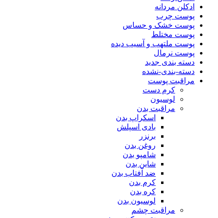
ادکلن مردانه
پوست چرب
پوست خشک و حساس
پوست مختلط
پوست ملتهب و آسیب دیده
پوست نرمال
دسته بندی جدید
دسته-بندی-نشده
مراقبت پوست
کرم دست
لوسیون
مراقبت بدن
اسکراپ بدن
بادی اسپلش
برنزر
روغن بدن
شامپو بدن
شاین بدن
ضد آفتاب بدن
کرم بدن
کره بدن
لوسیون بدن
مراقبت چشم