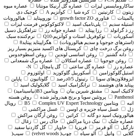
ساکارومایسس لیزات
عصاره گل آرنیکا مونتانا
عصاره میوه
زیتون
کارنیتین
کره شیا
کوآنزیم A
کوجیک دی
پالمیتات
فناوری growth factor ZO
نوروپپتاید
هیالورونات
استیله سدیم
پلی‌تامیک اسید
لاکتوکوکوس فرمنت لیزات
رز ذ گرانولد
رزا پپتاید
عصاره جوانه رز
تتراهگزیل دسیل
آسکوربات
توکوفریل استات و کوآنزیم-Q10
نرم‌کننده سبک
(استرهای جوجوبا و سدیم هیالورونات)
هگزاپپتاید پپتاید8
روغن برگ درخت چای
کریستال های اکسید منیزیم بسیار ریز
دانه گشنیز
روغن اسانسی لوندین
روغن اسطوخدوس
روغن جوجوبا
عصاره اسکالان
عصاره برگ شمعدانی
عصاره رز
عصاره گل ساعتی
گل پامچال
N-
استیل‌گلوکوزامین
آسکوربیل گلوکوزید
اولئوزوم
ایزوفلاون‌های سویا
رتینول 0/5درصد
گلوتاتیون
پاپاین
پپتاید های هوشمند
ترانگزامیک اسید
گلایکولیک اسید
لاکتیک اسید
مشتق شیرین بیان
ویتامین B3(نیاسینامید)
Panthenol
پروتئین سویا و برنج هیدرولیز شده
روغن هسته
انبه
ویتامین B5
Complex UV Expert Technology
رویال
ژل
عسل سیاه جزیره ی اوسن
عسل مراکشی
هیالورونیک اسید دو گانه
کراتین
روغن آرگان مراکش
عصاره جلبک
نمک دریا مراکش
خاک رس
زغال
نارگیل
آلو قرمز
فریزیا
خاویار
گل گاردنیا سفید
گلابی
وانیل
آلو سیاه
چوب( velvet woods)
سیب(