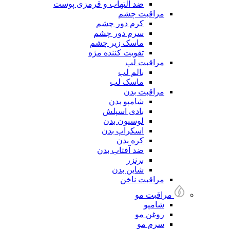
ضد التهاب و قرمزی پوست
مراقبت چشم
کرم دور چشم
سرم دور چشم
ماسک زیر چشم
تقویت کننده مژه
مراقبت لب
بالم لب
ماسک لب
مراقبت بدن
شامپو بدن
بادی اسپلش
لوسیون بدن
اسکراپ بدن
کره بدن
ضد آفتاب بدن
برنزر
شاین بدن
مراقبت ناخن
مراقبت مو
شامپو
روغن مو
سرم مو