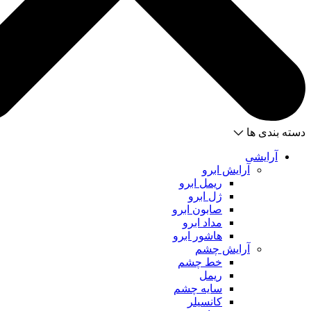
دسته بندی ها
آرایشی
آرایش ابرو
ریمل ابرو
ژل ابرو
صابون ابرو
مداد ابرو
هاشور ابرو
آرایش چشم
خط چشم
ریمل
سایه چشم
کانسیلر