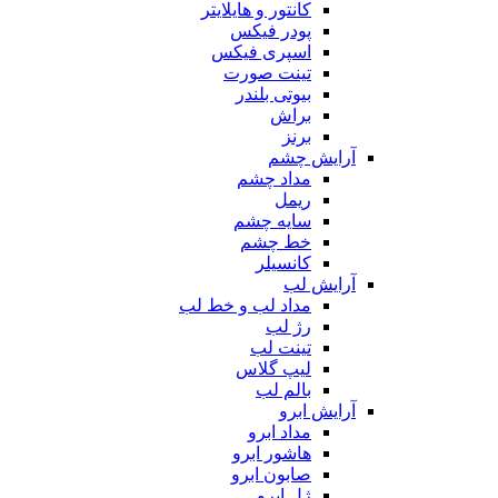
کانتور و هایلایتر
پودر فیکس
اسپری فیکس
تینت صورت
بیوتی بلندر
براش
برنز
آرایش چشم
مداد چشم
ریمل
سایه چشم
خط چشم
کانسیلر
آرایش لب
مداد لب و خط لب
رژ لب
تینت لب
لیپ گلاس
بالم لب
آرایش ابرو
مداد ابرو
هاشور ابرو
صابون ابرو
ژل ابرو