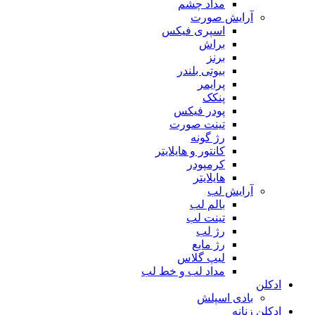
مداد چشم
آرایش صورت
اسپری فیکس
براش
برنز
بیوتی بلندر
پرایمر
پنکک
پودر فیکس
تینت صورت
رژ گونه
کانتور و هایلایتر
کرمپودر
هایلایتر
آرایش لب
بالم لب
تینت لب
رژ لب
رژ مایع
لیپ گلاس
مداد لب و خط لب
ادکلن
بادی اسپلش
ادکلن زنانه