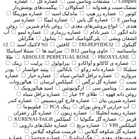
Complex
مشتقات ویتامین سی
عصاره گل
عصاره
تمشک،سیب و هندوانه
اسکوالان
پیگمنت‌های پوشش‌دار
کوتور
عصاره رز هیپ
ماندلیک اسید
عصاره مورینگا
ویتامین E
عصاره گل یاس
عصاره لیمِتّا
عصاره تمر
هندی
انواع پروتئین‌های مغذی
روغن بادام شیرین
روغن
دانه انگور
شیر بادام
عصاره رزماری
عصاره لیمو
آب
اتشفان ویشی
پلی‌گلوتامیک اسید
پنتانول
هگزایلن
گلیکول
TRI-PEPTIDE32
کافئین
5% لاکتیک اسید
2٪
نیاسینامید
حاوی ویتامین B12
سرامید ها
سنتلا اسیاتیکا
PROXYLANE
ABSOLUE PERPETUAL ROSE
طلا
عصاره ی کاکائو و آواکادو
بیزابولول
پرلیت
زینک
سیلیکا
عصاره دانه روکو
بایکالین
پپتید جوانساز
پودر
مروارید
عصاره ترافل الماس سیاه
عصاره خیار
عصاره
سیب
عصاره گل نرگس
کمپلکس آبرسان
هیالورونات
سدیم
ویتامین سی
ارگوتیونئین
اسید هیالورونیک
روغن دانه قهوه
طلای ۲۴ عیار
عصاره ترافل سیاه
عصاره شیرین بیان
عصاره قارچ کوردیسپس
عصاره کندر
آب حرارتی لاروش پوزای
زینک PCA
فیلوبیوما
عصاره ریشه آنجلیکا
عصاره زیتون
عصاره گل زعفران
قرمز
عصاره گل مگنولیا
کمپلکس KURENAI-TruLift
کمپلکس VP8
عصاره برنج
عصاره جلبک‌های دارویی
عصاره گل شکوفه گیلاس
فرمنت شکوفه گیلاس
فرمنت‌های مغذی
هگزاپپتاید-8
عصاره جوجوبا
عصاره