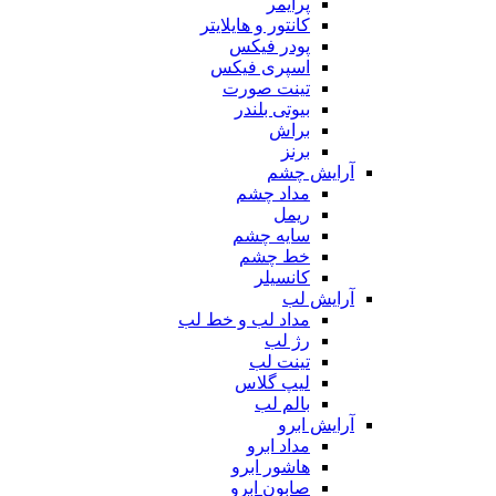
پرایمر
کانتور و هایلایتر
پودر فیکس
اسپری فیکس
تینت صورت
بیوتی بلندر
براش
برنز
آرایش چشم
مداد چشم
ریمل
سایه چشم
خط چشم
کانسیلر
آرایش لب
مداد لب و خط لب
رژ لب
تینت لب
لیپ گلاس
بالم لب
آرایش ابرو
مداد ابرو
هاشور ابرو
صابون ابرو