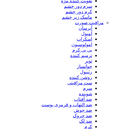
تقویت کننده مژه
سرم دور چشم
کرم دور چشم
ماسک زیر چشم
مراقبت صورت
آبرسان
آمپول
اسکراپ
امولوسیون
بی بی کرم
ترمیم کننده
تونر
جوانساز
رتینول
روشن کننده
ست مراقبتی
سرم
شوینده
ضد آفتاب
ضد التهاب و قرمزی پوست
‌ضد جوش
ضد چروک
ضد لک
کرم