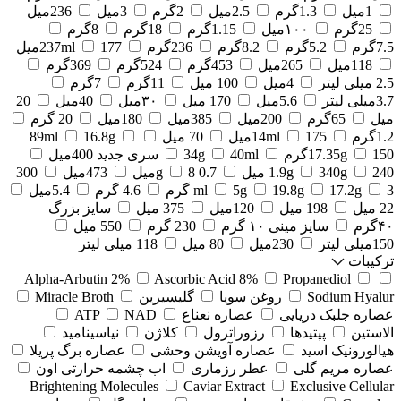
1میل
1.3گرم
2.5میل
2گرم
3میل
236میل
25گرم
۱۰۰میل
1.15گرم
18گرم
8گرم
7.5گرم
5.2گرم
8.2گرم
236گرم
177میل
237ml
118میل
265میل
453گرم
524گرم
369گرم
2.5 میلی لیتر
4میل
100 میل
11گرم
7گرم
3.7میلی لیتر
5.6میل
170 میل
۳۰میل
40میل
20
میل
65گرم
200میل
385میل
180میل
20 گرم
1.2گرم
175میل
14ml
70 میل
16.8g
89ml
150گرم
17.35g
40ml
34g
سری جدید 400میل
240 میل
340g
1.9g
0.7 g
8میل
473میل
300
3 گرم
17.2g
19.8g
5g
ml
4.6 گرم
5.4میل
22 میل
198 میل
120میل
375 میل
سایز بزرگ
۴۰گرم
سایز مینی ۱۰ گرم
230 گرم
550 میل
150میلی لیتر
230میل
80 میل
118 میلی لیتر
ترکیبات
Alpha-Arbutin 2%
Ascorbic Acid 8%
Propanediol
Sodium Hyalur
روغن سویا
گلیسیرین
Miracle Broth
عصاره جلبک دریایی
عصاره نعناع
NAD
ATP
الاستین
پپتیدها
رزوراترول
کلاژن
⁠نیاسینامید
هیالورونیک اسید
عصاره آویشن وحشی
عصاره برگ پریلا
عصاره مریم گلی
عطر رزماری
اب چشمه حرارتی اون
Brightening Molecules
Caviar Extract
Exclusive Cellular