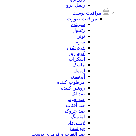
ریمل ابرو
مراقبت پوست
مراقبت صورت
شوینده
رتینول
تونر
سرم
کرم شب
کرم روز
اسکراپ
ماسک
آمپول
آبرسان
مرطوب کننده
روشن کننده
ضد لک
ضد جوش
ضد آفتاب
ضد چروک
لیفتینگ
لایه بردار
جوانساز
ضد التهاب و قرمزی پوست