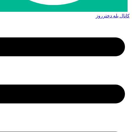
کانال بله دخترروز