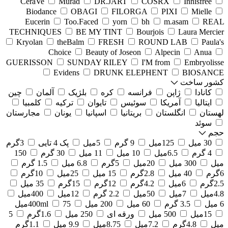
CeraVe
Murad
DR.JART
COSRX
Innisfree
Biodance
OBAGI
FILORGA
PIXI
Mielle
Eucerin
Too.Faced
yorn
bh
m.asam
REAL
TECHNIQUES
BE MY TINT
Bourjois
Laura Mercier
Kryolan
theBalm
FRESH
ROUND LAB
Paula's
Choice
Beauty of Joseon
Alpecin
Anua
GUERISSON
SUNDAY RILEY
I'M from
Embryolisse
Evidens
DRUNK ELEPHENT
BIOSANCE
کشور ساخت
کانادا
ژاپن
فرانسه
کره
بلژیک
آلمان
چین
ایتالیا
آمریکا
سوئیس
تایوان
ترکیه
کلمبیا
لهستان
انگلستان
بریتانیا
اسپانیا
یونان
مجارستان
سوئد
حجم
30 میل
125میل
9 گرم
5میل
پک 4 تایی
3گرم
4 گرم
6.5میل
10 میل
11 میل
30 گرم
150
میل
300 میل
20میل
5گرم
6.8 میل
1.5 گرم
6گرم
40 میل
2.8گرم
15 میل
25میل
10گرم
2.5گرم
6میل
4.2گرم
12گرم
15گرم
35 میل
4.8میل
7میل
50میل
2.2 گرم
12میل
400میل
6 میل
3.5 گرم
60 میل
200 میل
75میل
400ml
15میل
500 میل
ورقه ای
250 میل
1.6گرم
5
میل
4.8گرم
7.2میل
8.75میل
9.9 میل
1.1گرم