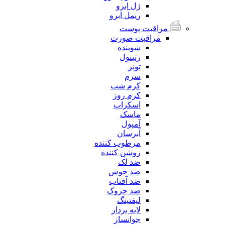
ژل ابرو
ریمل ابرو
مراقبت پوست
مراقبت صورت
شوینده
رتینول
تونر
سرم
کرم شب
کرم روز
اسکراپ
ماسک
آمپول
آبرسان
مرطوب کننده
روشن کننده
ضد لک
ضد جوش
ضد آفتاب
ضد چروک
لیفتینگ
لایه بردار
جوانساز