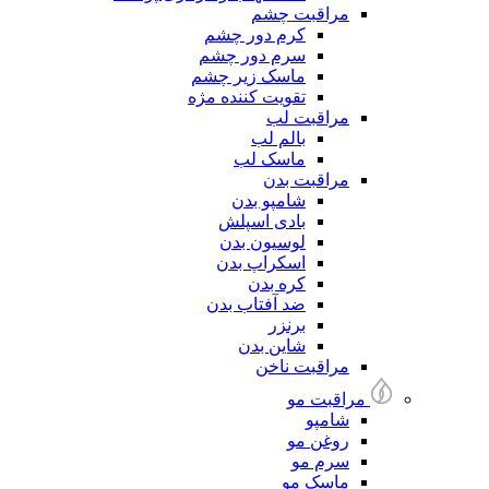
مراقبت چشم
کرم دور چشم
سرم دور چشم
ماسک زیر چشم
تقویت کننده مژه
مراقبت لب
بالم لب
ماسک لب
مراقبت بدن
شامپو بدن
بادی اسپلش
لوسیون بدن
اسکراپ بدن
کره بدن
ضد آفتاب بدن
برنزر
شاین بدن
مراقبت ناخن
مراقبت مو
شامپو
روغن مو
سرم مو
ماسک مو