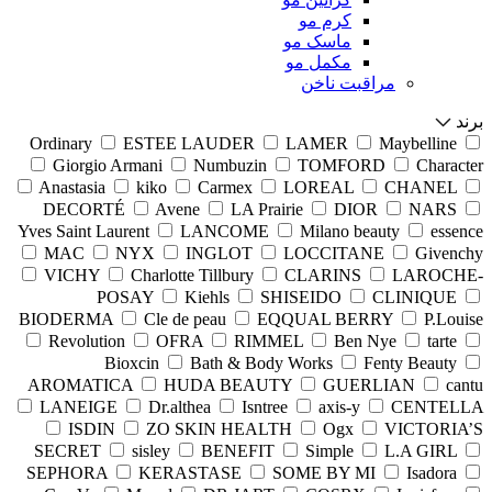
کرم مو
ماسک مو
مکمل مو
مراقبت ناخن
برند
Ordinary
ESTEE LAUDER
LAMER
Maybelline
Giorgio Armani
Numbuzin
TOMFORD
Character
Anastasia
kiko
Carmex
LOREAL
CHANEL
DECORTÉ
Avene
LA Prairie
DIOR
NARS
Yves Saint Laurent
LANCOME
Milano beauty
essence
MAC
NYX
INGLOT
LOCCITANE
Givenchy
VICHY
Charlotte Tillbury
CLARINS
LAROCHE-
POSAY
Kiehls
SHISEIDO
CLINIQUE
BIODERMA
Cle de peau
EQQUAL BERRY
P.Louise
Revolution
OFRA
RIMMEL
Ben Nye
tarte
Bioxcin
Bath & Body Works
Fenty Beauty
AROMATICA
HUDA BEAUTY
GUERLIAN
cantu
LANEIGE
Dr.althea
Isntree
axis-y
CENTELLA
ISDIN
ZO SKIN HEALTH
Ogx
VICTORIA’S
SECRET
sisley
BENEFIT
Simple
L.A GIRL
SEPHORA
KERASTASE
SOME BY MI
Isadora