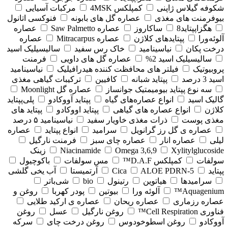
شکوفه گیلاس ژاپنی
کمپلکس 4MSK
مرکبات آسیایی
بیوفرمنت های مغذی
عصاره گل های بابونه
فنوکسی اتانول
هگزاپپتاید8
ساکاروز
عصاره Saw Palmetto
عصاره
آلوئه‌ورا
پپتایدهای کلاژن
عصاره Mitracarpus
عصاره
درخت پکان
نیاسینامید
خاک رس سفید
سالیسیلیک اسید
سالیسیلیک اسید 2%
عصاره گل های داویی
فرمنت
پروبیوتیک
فیلتر های محافظت کننده هیدرافیلیک
نیاسینامید
اسید 3 درصد
پپتاید شبانه
کافیین
ترکیبات گیاهی مغذی
سه نوع پپتاید بیومیمتیک جوانساز
عصاره گل Moonlight
گالیک اسید
انواع عصاره‌های گیاه
پپتاید آووکادو
پلی‌پپتاید
کلاژن
انواع عصاره های گیاهی
پپتاید اووکادو
پپتاید های
مغذی پوست
ذرات مغذی خاویار سفید
نیاسینامید ۵ درصد
عصاره ی گل رز گرانویل
سرامید
انواع پپتاید
عصاره
لیلی
عصاره انار
عصاره چای سبز
فرمنت نارگیل
Xylitylglucoside
Omega 3,6,9
Niacinamide
زینک
سولفات
کمپلکس D.A.F™
مس سولفات
باکوچیول
پپتاید
5-Cica
ALOE PDRN
آرتمیستا
آب یخی گلشی
سرامیدها
هیاتوین
رتینول
bio
شی‌باتر
Aquagenium™
آلوئه ورا
بیوتین
پودر کهربا
روغن و
عصاره رزماری
عصاره ریحان
عصاره ی ارکید طلایی
فناوری Cell Respiration™
روغن نارگیل
عسل
روغن
آووکادو
روغن اسطوخودوس
روغن درخت چای
سرکه