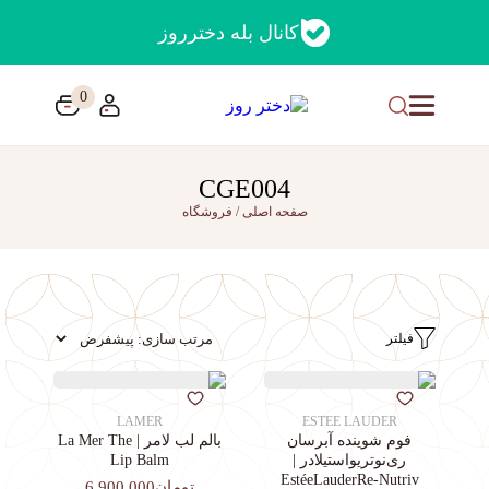
کانال بله دخترروز
0
CGE004
صفحه اصلی
/
فروشگاه
فیلتر
LAMER
ESTEE LAUDER
فوم شوینده آبرسان
بالم لب لامر | La Mer The
ری‌نوتریواستیلادر |
Lip Balm
EstéeLauderRe-Nutriv
تومان6,900,000