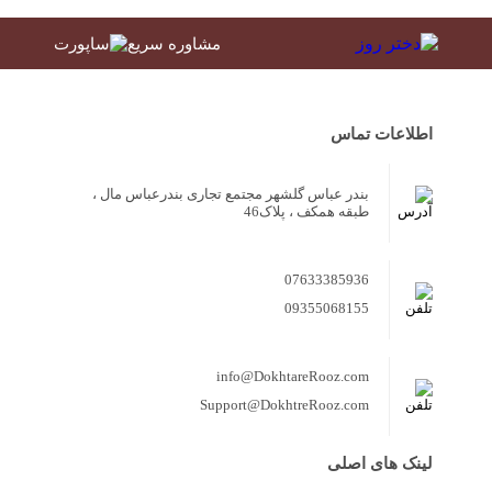
مشاوره سریع
اطلاعات تماس
بندر عباس گلشهر مجتمع تجاری بندرعباس مال ،
طبقه همکف ، پلاک46
07633385936
09355068155
info@DokhtareRooz.com
Support@DokhtreRooz.com
لینک های اصلی