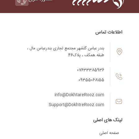
اطلاعات تماس
بندر عباس گلشهر مجتمع تجاری بندرعباس مال ،
طبقه همکف ، پلاک46
07633385936
09355068155
info@DokhtareRooz.com
Support@DokhtreRooz.com
لینک های اصلی
صفحه اصلی