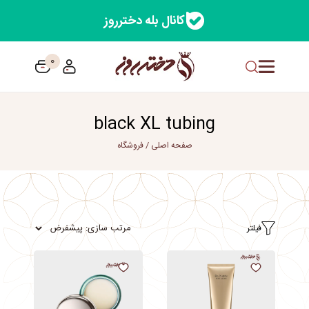
کانال بله دخترروز
0
black XL tubing
صفحه اصلی
/
فروشگاه
فیلتر