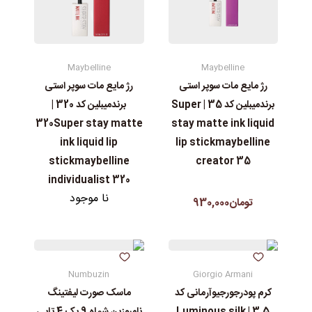
Maybelline
Maybelline
رژ مایع مات سوپر استی‌
رژ مایع مات سوپر استی‌
برندمیبلین کد 35 | Super
برندمیبلین کد 320 |
stay matte ink liquid
320Super stay matte
lip stickmaybelline
ink liquid lip
creator 35
stickmaybelline
individualist 320
نا موجود
تومان930,000
Numbuzin
Giorgio Armani
کرم پودرجورجیوآرمانی کد
ماسک صورت لیفتینگ
3.5 | Luminous silk
نامبوزین شماه 9 پک 4 تایی