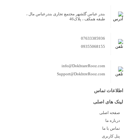
بندر عباس گلشهر مجتمع تجاری بندرعباس مال ،
طبقه همکف ، پلاک46
07633385936
09355068155
info@DokhtareRooz.com
Support@DokhtreRooz.com
اطلاعات تماس
لینک های اصلی
صفحه اصلی
درباره ما
تماس با ما
پنل کاربری