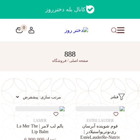
کانال بله دخترروز
0
888
صفحه اصلی
/
فروشگاه
فیلتر
LAMER
ESTEE LAUDER
فوم شوینده آبرسان
بالم لب لامر | La Mer The
ری‌نوتریواستیلادر |
Lip Balm
EstéeLauderRe-Nutriv
تومان6,900,000