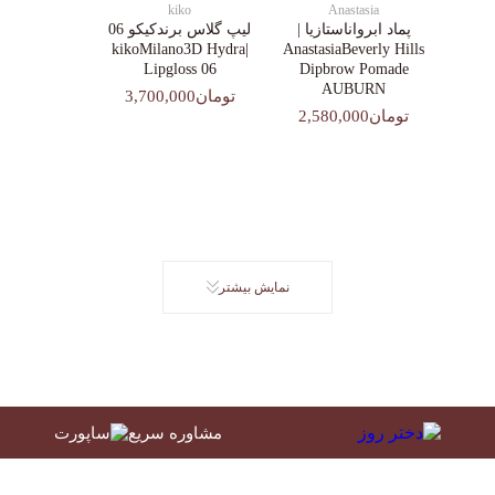
kiko
Anastasia
پماد ابرواناستازیا |
لیپ گلاس‌ برندکیکو 06
|kikoMilano3D Hydra
AnastasiaBeverly Hills
Lipgloss 06
Dipbrow Pomade
AUBURN
تومان3,700,000
تومان2,580,000
نمایش بیشتر
مشاوره سریع