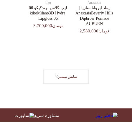
kiko
Anastasia
پماد ابرواناستازیا |
لیپ گلاس‌ برندکیکو 06
|kikoMilano3D Hydra
AnastasiaBeverly Hills
Lipgloss 06
Dipbrow Pomade
AUBURN
تومان3,700,000
تومان2,580,000
نمایش بیشتر
مشاوره سریع