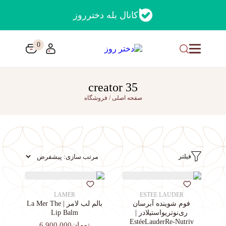
کانال بله دخترروز
0
35 creator
صفحه اصلی
/
فروشگاه
فیلتر
LAMER
ESTEE LAUDER
فوم شوینده آبرسان
بالم لب لامر | La Mer The
ری‌نوتریواستیلادر |
Lip Balm
EstéeLauderRe-Nutriv
تومان6,900,000