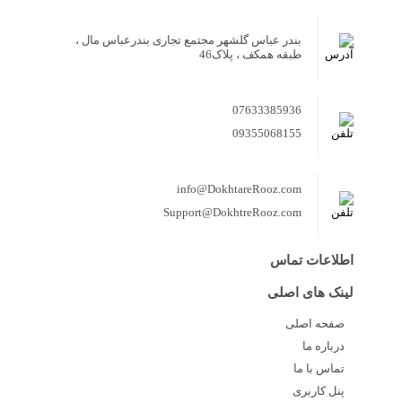
بندر عباس گلشهر مجتمع تجاری بندرعباس مال ،
طبقه همکف ، پلاک46
07633385936
09355068155
info@DokhtareRooz.com
Support@DokhtreRooz.com
اطلاعات تماس
لینک های اصلی
صفحه اصلی
درباره ما
تماس با ما
پنل کاربری