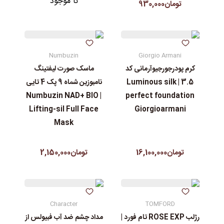
نا موجود
تومان930,000
Numbuzin
Giorgio Armani
کرم پودرجورجیوآرمانی کد
ماسک صورت لیفتینگ
3.5 | Luminous silk
نامبوزین شماه 9 پک 4 تایی
| Numbuzin NAD+ BIO
perfect foundation
Lifting-sil Full Face
Giorgioarmani
Mask
تومان16,100,000
تومان2,150,000
Character
TOMFORD
رژلب ROSE EXP تام فورد |
مداد چشم ضد آب فبیولس از