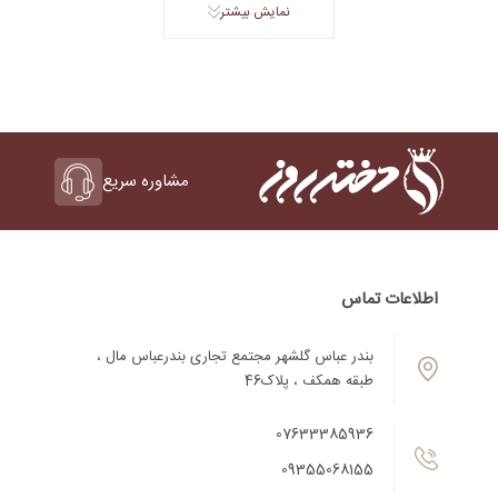
نمایش بیشتر
مشاوره سریع
اطلاعات تماس
بندر عباس گلشهر مجتمع تجاری بندرعباس مال ،
طبقه همکف ، پلاک46
07633385936
09355068155