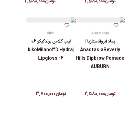
تومان2,580,000
تومان2,580,000
kiko
Anastasia
پماد ابرواناستازیا |
لیپ گلاس‌ برندکیکو 06
|kikoMilano3D Hydra
AnastasiaBeverly
Lipgloss 06
Hills Dipbrow Pomade
AUBURN
تومان2,580,000
تومان3,700,000