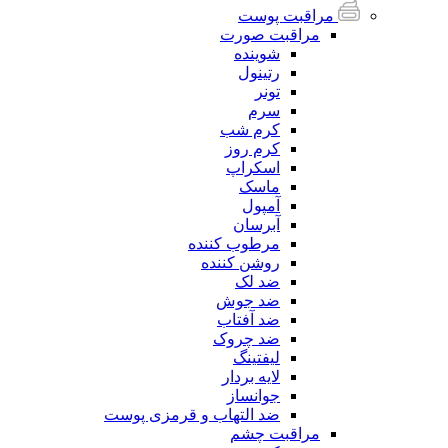
مراقبت پوست
مراقبت صورت
شوینده
رتینول
تونر
سرم
کرم شب
کرم روز
اسکراپ
ماسک
آمپول
آبرسان
مرطوب کننده
روشن کننده
ضد لک
ضد جوش
ضد آفتاب
ضد چروک
لیفتینگ
لایه بردار
جوانساز
ضد التهاب و قرمزی پوست
مراقبت چشم