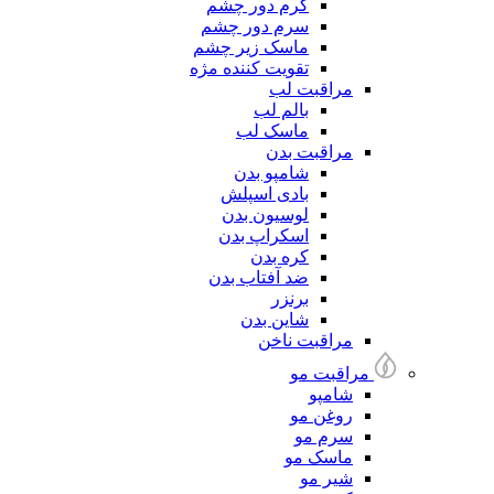
کرم دور چشم
سرم دور چشم
ماسک زیر چشم
تقویت کننده مژه
مراقبت لب
بالم لب
ماسک لب
مراقبت بدن
شامپو بدن
بادی اسپلش
لوسیون بدن
اسکراپ بدن
کره بدن
ضد آفتاب بدن
برنزر
شاین بدن
مراقبت ناخن
مراقبت مو
شامپو
روغن مو
سرم مو
ماسک مو
شیر مو