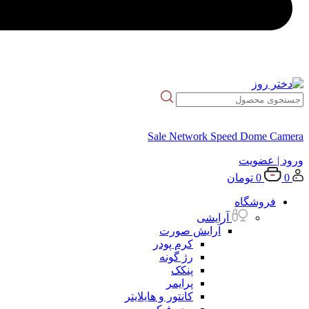
Sale Network Speed Dome Camera
ورود
| عضویت
0
0
تومان
فروشگاه
آرایشی
آرایش صورت
کرم پودر
رژ گونه
پنکک
پرایمر
کانتور و هایلایتر