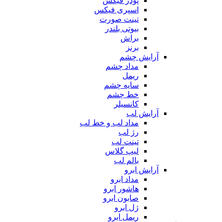
پودر فیکس
اسپری فیکس
تینت صورت
بیوتی بلندر
براش
برنز
آرایش چشم
مداد چشم
ریمل
سایه چشم
خط چشم
کانسیلر
آرایش لب
مداد لب و خط لب
رژ لب
تینت لب
لیپ گلاس
بالم لب
آرایش ابرو
مداد ابرو
هاشور ابرو
صابون ابرو
ژل ابرو
ریمل ابرو