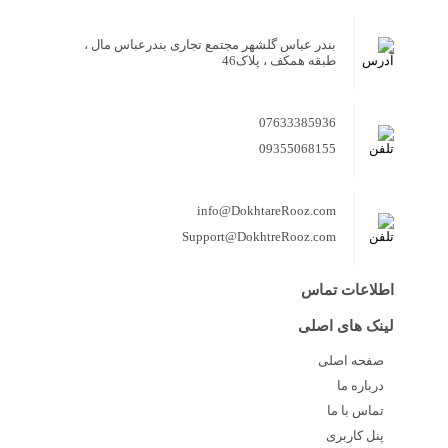
بندر عباس گلشهر مجتمع تجاری بندرعباس مال ،
طبقه همکف ، پلاک46
07633385936
09355068155
info@DokhtareRooz.com
Support@DokhtreRooz.com
اطلاعات تماس
لینک های اصلی
صفحه اصلی
درباره ما
تماس با ما
پنل کاربری