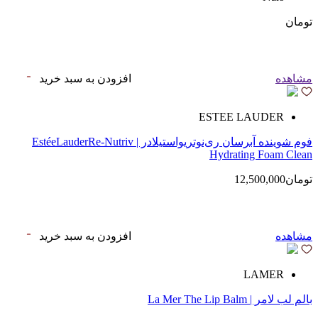
تومان
مشاهده
افزودن به سبد خرید
ESTEE LAUDER
فوم شوینده آبرسان ری‌نوتریواستیلادر | EstéeLauderRe-Nutriv
Hydrating Foam Clean
تومان12,500,000
مشاهده
افزودن به سبد خرید
LAMER
بالم لب لامر | La Mer The Lip Balm