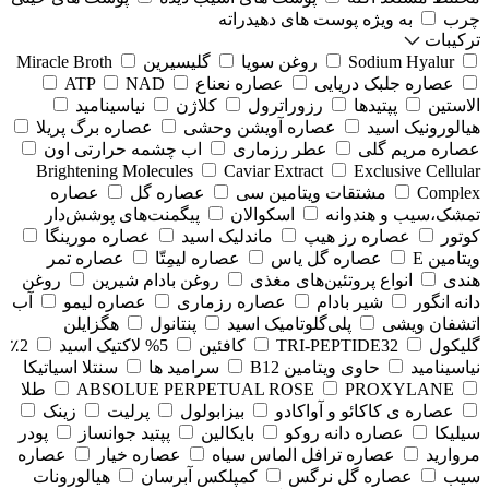
چرب
به ویژه پوست های دهیدراته
ترکیبات
Sodium Hyalur
روغن سویا
گلیسیرین
Miracle Broth
عصاره جلبک دریایی
عصاره نعناع
NAD
ATP
الاستین
پپتیدها
رزوراترول
کلاژن
⁠نیاسینامید
هیالورونیک اسید
عصاره آویشن وحشی
عصاره برگ پریلا
عصاره مریم گلی
عطر رزماری
اب چشمه حرارتی اون
Brightening Molecules
Caviar Extract
Exclusive Cellular
Complex
مشتقات ویتامین سی
عصاره گل
عصاره
تمشک،سیب و هندوانه
اسکوالان
پیگمنت‌های پوشش‌دار
کوتور
عصاره رز هیپ
ماندلیک اسید
عصاره مورینگا
ویتامین E
عصاره گل یاس
عصاره لیمِتّا
عصاره تمر
هندی
انواع پروتئین‌های مغذی
روغن بادام شیرین
روغن
دانه انگور
شیر بادام
عصاره رزماری
عصاره لیمو
آب
اتشفان ویشی
پلی‌گلوتامیک اسید
پنتانول
هگزایلن
گلیکول
TRI-PEPTIDE32
کافئین
5% لاکتیک اسید
2٪
نیاسینامید
حاوی ویتامین B12
سرامید ها
سنتلا اسیاتیکا
PROXYLANE
ABSOLUE PERPETUAL ROSE
طلا
عصاره ی کاکائو و آواکادو
بیزابولول
پرلیت
زینک
سیلیکا
عصاره دانه روکو
بایکالین
پپتید جوانساز
پودر
مروارید
عصاره ترافل الماس سیاه
عصاره خیار
عصاره
سیب
عصاره گل نرگس
کمپلکس آبرسان
هیالورونات