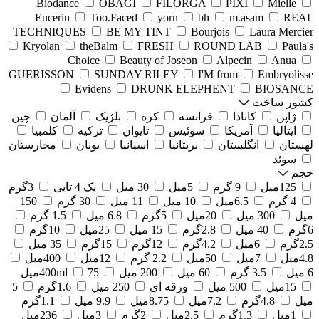
Biodance
OBAGI
FILORGA
PIXI
Mielle
Eucerin
Too.Faced
yorn
bh
m.asam
REAL
TECHNIQUES
BE MY TINT
Bourjois
Laura Mercier
Kryolan
theBalm
FRESH
ROUND LAB
Paula's
Choice
Beauty of Joseon
Alpecin
Anua
GUERISSON
SUNDAY RILEY
I'M from
Embryolisse
Evidens
DRUNK ELEPHENT
BIOSANCE
کشور ساخت
ژاپن
کانادا
فرانسه
کره
بلژیک
آلمان
چین
ایتالیا
آمریکا
سوئیس
تایوان
ترکیه
کلمبیا
لهستان
انگلستان
بریتانیا
اسپانیا
یونان
مجارستان
سوئد
حجم
125میل
9 گرم
5میل
30 میل
پک 4 تایی
3گرم
4 گرم
6.5میل
10 میل
11 میل
30 گرم
150
میل
300 میل
20میل
5گرم
6.8 میل
1.5 گرم
6گرم
40 میل
2.8گرم
15 میل
25میل
10گرم
2.5گرم
6میل
4.2گرم
12گرم
15گرم
35 میل
4.8میل
7میل
50میل
2.2 گرم
12میل
400میل
6 میل
3.5 گرم
60 میل
200 میل
75میل
400ml
15میل
500 میل
ورقه ای
250 میل
1.6گرم
5
میل
4.8گرم
7.2میل
8.75میل
9.9 میل
1.1گرم
1میل
1.3گرم
2.5میل
2گرم
3میل
236میل