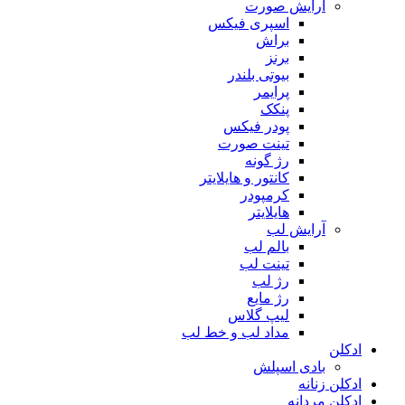
آرایش صورت
اسپری فیکس
براش
برنز
بیوتی بلندر
پرایمر
پنکک
پودر فیکس
تینت صورت
رژ گونه
کانتور و هایلایتر
کرمپودر
هایلایتر
آرایش لب
بالم لب
تینت لب
رژ لب
رژ مایع
لیپ گلاس
مداد لب و خط لب
ادکلن
بادی اسپلش
ادکلن زنانه
ادکلن مردانه