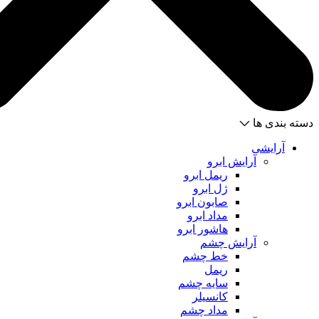
دسته بندی ها
آرایشی
آرایش ابرو
ریمل ابرو
ژل ابرو
صابون ابرو
مداد ابرو
هاشور ابرو
آرایش چشم
خط چشم
ریمل
سایه چشم
کانسیلر
مداد چشم