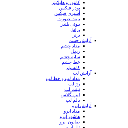
کانتور و هایلایتر
پودر فیکس
اسپری فیکس
تینت صورت
بیوتی بلندر
براش
برنز
آرایش چشم
مداد چشم
ریمل
سایه چشم
خط چشم
کانسیلر
آرایش لب
مداد لب و خط لب
رژ لب
تینت لب
لیپ گلاس
بالم لب
آرایش ابرو
مداد ابرو
هاشور ابرو
صابون ابرو
ژل ابرو