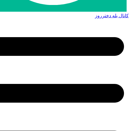
کانال بله دخترروز