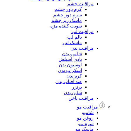
مراقبت چشم
کرم دور چشم
سرم دور چشم
ماسک زیر چشم
تقویت کننده مژه
مراقبت لب
بالم لب
ماسک لب
مراقبت بدن
شامپو بدن
بادی اسپلش
لوسیون بدن
اسکراپ بدن
کره بدن
ضد آفتاب بدن
برنزر
شاین بدن
مراقبت ناخن
مراقبت مو
شامپو
روغن مو
سرم مو
ماسک مو