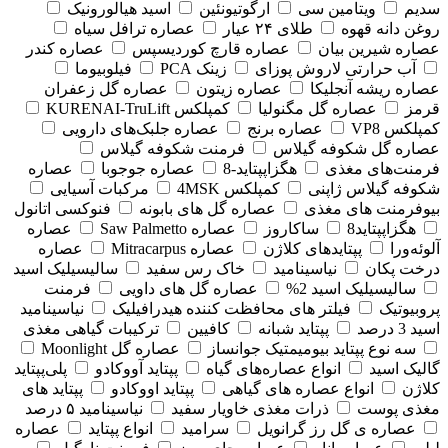
سدیم
ویتامین سی
ارگوتیونئین
اسید هیالورونیک
روغن دانه قهوه
طلای ۲۴ عیار
عصاره ترافل سیاه
عصاره شیرین بیان
عصاره قارچ کوردیسپس
عصاره کندر
آب حرارتی لاروش پوزای
زینک PCA
فیلوبیوما
عصاره ریشه آنجلیکا
عصاره زیتون
عصاره گل زعفران
قرمز
عصاره گل مگنولیا
کمپلکس KURENAI-TruLift
کمپلکس VP8
عصاره برنج
عصاره جلبک‌های دارویی
عصاره گل شکوفه گیلاس
فرمنت شکوفه گیلاس
فرمنت‌های مغذی
هگزاپپتاید-8
عصاره جوجوبا
عصاره
شکوفه گیلاس ژاپنی
کمپلکس 4MSK
مرکبات آسیایی
بیوفرمنت های مغذی
عصاره گل های بابونه
فنوکسی اتانول
هگزاپپتاید8
ساکاروز
عصاره Saw Palmetto
عصاره
آلوئه‌ورا
پپتایدهای کلاژن
عصاره Mitracarpus
عصاره
درخت پکان
نیاسینامید
خاک رس سفید
سالیسیلیک اسید
سالیسیلیک اسید 2%
عصاره گل های داویی
فرمنت
پروبیوتیک
فیلتر های محافظت کننده هیدرافیلیک
نیاسینامید
اسید 3 درصد
پپتاید شبانه
کافیین
ترکیبات گیاهی مغذی
سه نوع پپتاید بیومیمتیک جوانساز
عصاره گل Moonlight
گالیک اسید
انواع عصاره‌های گیاه
پپتاید آووکادو
پلی‌پپتاید
کلاژن
انواع عصاره های گیاهی
پپتاید اووکادو
پپتاید های
مغذی پوست
ذرات مغذی خاویار سفید
نیاسینامید ۵ درصد
عصاره ی گل رز گرانویل
سرامید
انواع پپتاید
عصاره