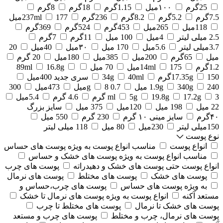
25گرم
۱۰۰میل
1.15گرم
18گرم
8گرم
7.5گرم
5.2گرم
8.2گرم
236گرم
177میل
237ml
118میل
265میل
453گرم
524گرم
369گرم
2.5 میلی لیتر
4میل
100 میل
11گرم
7گرم
3.7میلی لیتر
5.6میل
170 میل
۳۰میل
40میل
20
میل
65گرم
200میل
385میل
180میل
20 گرم
1.2گرم
175میل
14ml
70 میل
16.8g
89ml
150گرم
17.35g
40ml
34g
سری جدید 400میل
240 میل
340g
1.9g
0.7 g
8میل
473میل
300
3 گرم
17.2g
19.8g
5g
ml
4.6 گرم
5.4میل
22 میل
198 میل
120میل
375 میل
سایز بزرگ
۴۰گرم
سایز مینی ۱۰ گرم
230 گرم
550 میل
150میلی لیتر
230میل
80 میل
118 میلی لیتر
نوع پوست
انواع پوست
مناسب انواع پوست به ویژه پوست های حساس
مناسب انواع پوست به ویژه پوست های خشک و حساس
انواع پوست حتی پوست های خشک و دهیدراته
پوست های چرب
پوست های خشک
پوست های مختلط
پوست های نرمال
به ویژه پوست های حساس
پوست های چرب،حساس و
مستعد آکنه
انواع پوست به ویژه پوست های نرمال تا خشک
پوست های خشک تا نرمال
پوست های مختلط تا چرب
پوست های نرمال، چرب و مختلط
پوست های چرب و مستعد