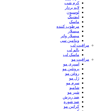
کرم شب
لایه بردار
لوسیون
لیفتینگ
ماسک
مرطوب کننده
میسلار
میسلار واتر
ویتامین سی
مراقبت لب
بالم لب
ماسک لب
مراقبت مو
اسپری مو
پروتئین مو
روغن مو
ژل مو
سرم مو
شامپو
شیر مو
ضد ریزش
ضد شوره
کراتین مو