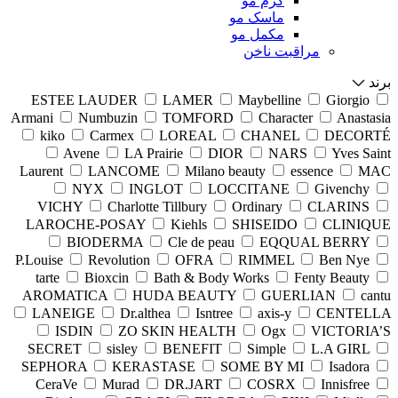
کرم مو
ماسک مو
مکمل مو
مراقبت ناخن
برند
ESTEE LAUDER
LAMER
Maybelline
Giorgio
Armani
Numbuzin
TOMFORD
Character
Anastasia
kiko
Carmex
LOREAL
CHANEL
DECORTÉ
Avene
LA Prairie
DIOR
NARS
Yves Saint
Laurent
LANCOME
Milano beauty
essence
MAC
NYX
INGLOT
LOCCITANE
Givenchy
VICHY
Charlotte Tillbury
Ordinary
CLARINS
LAROCHE-POSAY
Kiehls
SHISEIDO
CLINIQUE
BIODERMA
Cle de peau
EQQUAL BERRY
P.Louise
Revolution
OFRA
RIMMEL
Ben Nye
tarte
Bioxcin
Bath & Body Works
Fenty Beauty
AROMATICA
HUDA BEAUTY
GUERLIAN
cantu
LANEIGE
Dr.althea
Isntree
axis-y
CENTELLA
ISDIN
ZO SKIN HEALTH
Ogx
VICTORIA’S
SECRET
sisley
BENEFIT
Simple
L.A GIRL
SEPHORA
KERASTASE
SOME BY MI
Isadora
CeraVe
Murad
DR.JART
COSRX
Innisfree