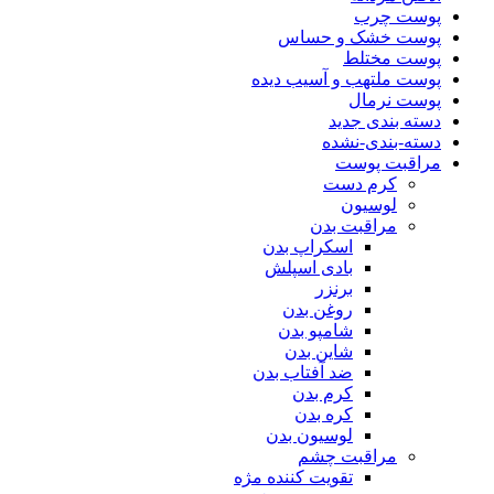
پوست چرب
پوست خشک و حساس
پوست مختلط
پوست ملتهب و آسیب دیده
پوست نرمال
دسته بندی جدید
دسته-بندی-نشده
مراقبت پوست
کرم دست
لوسیون
مراقبت بدن
اسکراپ بدن
بادی اسپلش
برنزر
روغن بدن
شامپو بدن
شاین بدن
ضد آفتاب بدن
کرم بدن
کره بدن
لوسیون بدن
مراقبت چشم
تقویت کننده مژه