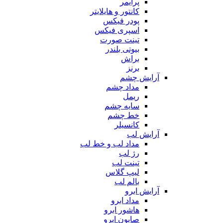
پرایمر
کانتور و هایلایتر
پودر فیکس
اسپری فیکس
تینت صورت
بیوتی بلندر
براش
برنز
آرایش چشم
مداد چشم
ریمل
سایه چشم
خط چشم
کانسیلر
آرایش لب
مداد لب و خط لب
رژ لب
تینت لب
لیپ گلاس
بالم لب
آرایش ابرو
مداد ابرو
هاشور ابرو
صابون ابرو