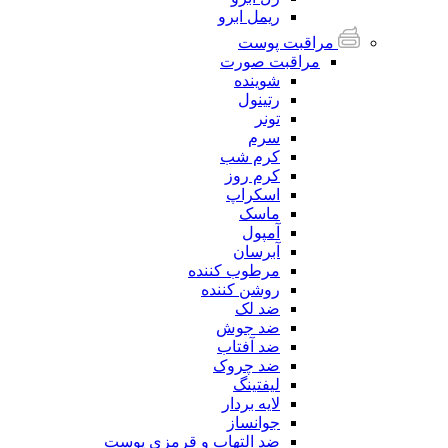
ریمل ابرو
مراقبت پوست
مراقبت صورت
شوینده
رتینول
تونر
سرم
کرم شب
کرم روز
اسکراپ
ماسک
آمپول
آبرسان
مرطوب کننده
روشن کننده
ضد لک
ضد جوش
ضد آفتاب
ضد چروک
لیفتینگ
لایه بردار
جوانساز
ضد التهاب و قرمزی پوست