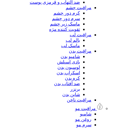
ضد التهاب و قرمزی پوست
مراقبت چشم
کرم دور چشم
سرم دور چشم
ماسک زیر چشم
تقویت کننده مژه
مراقبت لب
بالم لب
ماسک لب
مراقبت بدن
شامپو بدن
بادی اسپلش
لوسیون بدن
اسکراپ بدن
کره بدن
ضد آفتاب بدن
برنزر
شاین بدن
مراقبت ناخن
مراقبت مو
شامپو
روغن مو
سرم مو