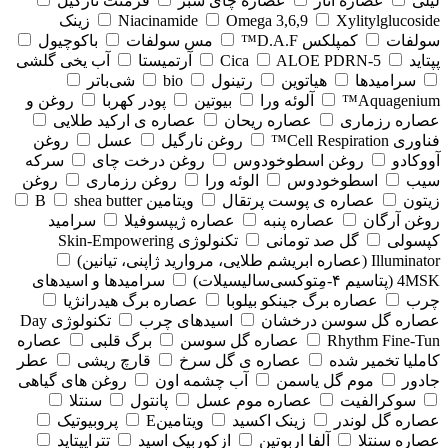
لیلی
عصاره انار
عصاره چای سبز
فرمنت نارگیل
Xylitylglucoside
Omega 3,6,9
Niacinamide
زینک
سولفات
کمپلکس D.A.F™
مس سولفات
باکوچیول
پپتاید
5-Cica
ALOE PDRN
آرتمیستا
آب یخی گلشی
سرامیدها
هیاتوین
رتینول
bio
شی‌باتر
Aquagenium™
آلوئه ورا
بیوتین
پودر کهربا
روغن و
عصاره رزماری
عصاره ریحان
عصاره ی ارکید طلایی
فناوری Cell Respiration™
روغن نارگیل
عسل
روغن
آووکادو
روغن اسطوخودوس
روغن درخت چای
سرکه
سیب
اسطوخودوس
الوئه ورا
روغن رزماری
روغن
زیتون
عصاره ی پوست پرتقال
ویتامین B
shea butter
روغن آرگان
عصاره پنبه
عصاره ژیپسوفیلا
سرامید
کپسولی
گل صد تومانی
تکنولوژی Skin-Empowering
Illuminator (عصاره ابریشم طلایی، مروارید ژاپنی، تیانین)
4MSK (پتاسیم ۴‑مِتوکسی‌سالیسیلات)
سرامیدها و اسیدهای
چرب
عصاره برگ جینکو بیلوبا
عصاره برگ هیدرانژیا
عصاره گل سوسن درخشان
اسیدهای چرب
تکنولوژی Day
Rhythm Fine‑Tun
عصاره گل سوسن
برگ قلبی
عصاره
کاملیا تخمیر شده
عصاره ی گل سرخ
قارچ ریشی
عطر
جادور
موم گل یاسمن
آب چشمه اون
روغن های گیاهی
سوکرالفیت
عصاره موم عسل
پانتول
سنتلا
عصاره گل لوندر
زینک اکسید
ویتامینE
پروبیوتیک
عصاره سنتلا
آلفا اربوتین
ازکوربیک اسید
تتراپپتاید