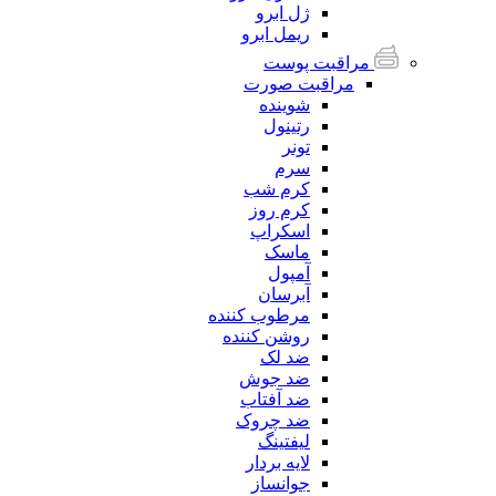
ژل ابرو
ریمل ابرو
مراقبت پوست
مراقبت صورت
شوینده
رتینول
تونر
سرم
کرم شب
کرم روز
اسکراپ
ماسک
آمپول
آبرسان
مرطوب کننده
روشن کننده
ضد لک
ضد جوش
ضد آفتاب
ضد چروک
لیفتینگ
لایه بردار
جوانساز