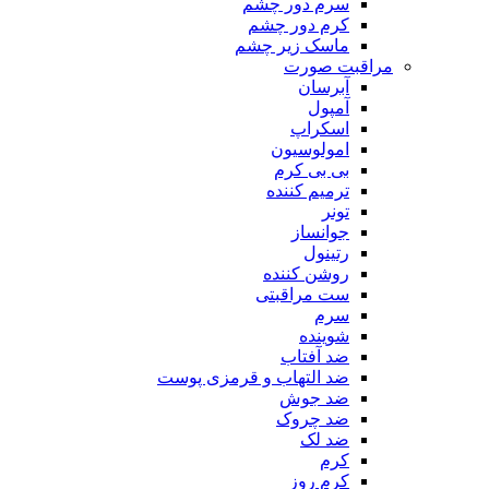
سرم دور چشم
کرم دور چشم
ماسک زیر چشم
مراقبت صورت
آبرسان
آمپول
اسکراپ
امولوسیون
بی بی کرم
ترمیم کننده
تونر
جوانساز
رتینول
روشن کننده
ست مراقبتی
سرم
شوینده
ضد آفتاب
ضد التهاب و قرمزی پوست
‌ضد جوش
ضد چروک
ضد لک
کرم
کرم روز