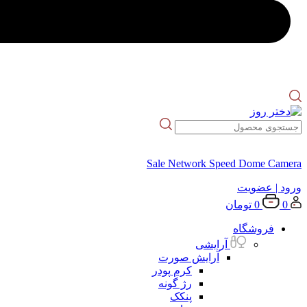
Sale Network Speed Dome Camera
ورود
| عضویت
0
0
تومان
فروشگاه
آرایشی
آرایش صورت
کرم پودر
رژ گونه
پنکک