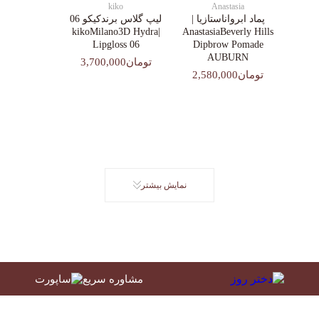
kiko
Anastasia
پماد ابرواناستازیا |
لیپ گلاس‌ برندکیکو 06
|kikoMilano3D Hydra
AnastasiaBeverly Hills
Lipgloss 06
Dipbrow Pomade
AUBURN
تومان3,700,000
تومان2,580,000
نمایش بیشتر
مشاوره سریع