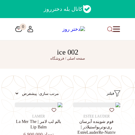
کانال بله دخترروز
0
002 ice
صفحه اصلی
/
فروشگاه
فیلتر
LAMER
ESTEE LAUDER
فوم شوینده آبرسان
بالم لب لامر | La Mer The
ری‌نوتریواستیلادر |
Lip Balm
EstéeLauderRe-Nutriv
تومان6,900,000