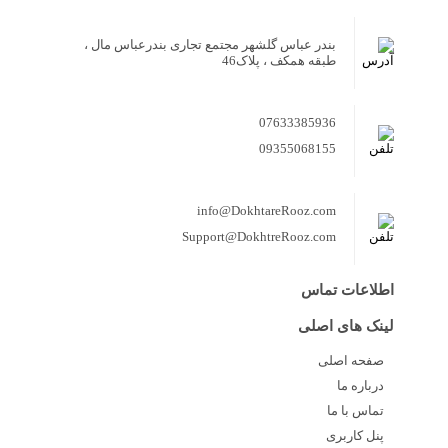
بندر عباس گلشهر مجتمع تجاری بندرعباس مال ،
طبقه همکف ، پلاک46
07633385936
09355068155
info@DokhtareRooz.com
Support@DokhtreRooz.com
اطلاعات تماس
لینک های اصلی
صفحه اصلی
درباره ما
تماس با ما
پنل کاربری