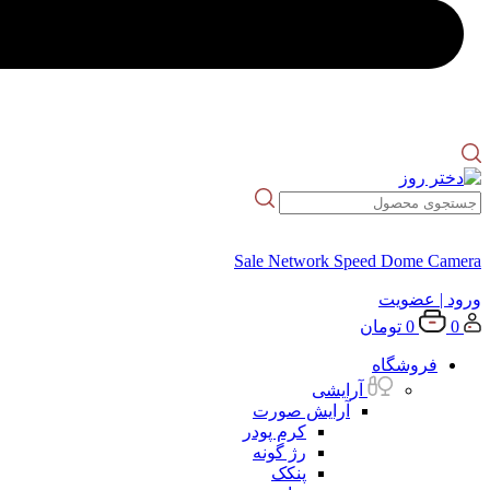
Sale Network Speed Dome Camera
ورود
| عضویت
0
0
تومان
فروشگاه
آرایشی
آرایش صورت
کرم پودر
رژ گونه
پنکک