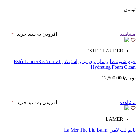
تومان
مشاهده
افزودن به سبد خرید
ESTEE LAUDER
فوم شوینده آبرسان ری‌نوتریواستیلادر | EstéeLauderRe-Nutriv
Hydrating Foam Clean
تومان12,500,000
مشاهده
افزودن به سبد خرید
LAMER
بالم لب لامر | La Mer The Lip Balm