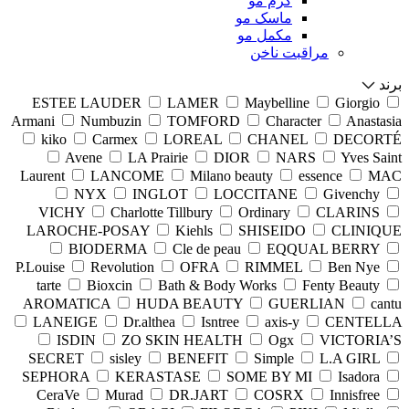
کرم مو
ماسک مو
مکمل مو
مراقبت ناخن
برند
ESTEE LAUDER
LAMER
Maybelline
Giorgio
Armani
Numbuzin
TOMFORD
Character
Anastasia
kiko
Carmex
LOREAL
CHANEL
DECORTÉ
Avene
LA Prairie
DIOR
NARS
Yves Saint
Laurent
LANCOME
Milano beauty
essence
MAC
NYX
INGLOT
LOCCITANE
Givenchy
VICHY
Charlotte Tillbury
Ordinary
CLARINS
LAROCHE-POSAY
Kiehls
SHISEIDO
CLINIQUE
BIODERMA
Cle de peau
EQQUAL BERRY
P.Louise
Revolution
OFRA
RIMMEL
Ben Nye
tarte
Bioxcin
Bath & Body Works
Fenty Beauty
AROMATICA
HUDA BEAUTY
GUERLIAN
cantu
LANEIGE
Dr.althea
Isntree
axis-y
CENTELLA
ISDIN
ZO SKIN HEALTH
Ogx
VICTORIA’S
SECRET
sisley
BENEFIT
Simple
L.A GIRL
SEPHORA
KERASTASE
SOME BY MI
Isadora
CeraVe
Murad
DR.JART
COSRX
Innisfree