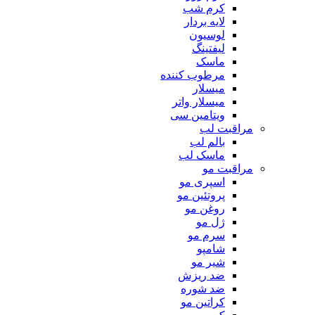
کرم شب
لایه بردار
لوسیون
لیفتینگ
ماسک
مرطوب کننده
میسلار
میسلار واتر
ویتامین سی
مراقبت لب
بالم لب
ماسک لب
مراقبت مو
اسپری مو
پروتئین مو
روغن مو
ژل مو
سرم مو
شامپو
شیر مو
ضد ریزش
ضد شوره
کراتین مو