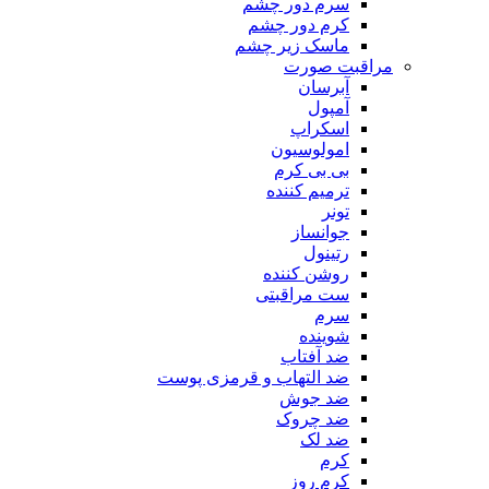
سرم دور چشم
کرم دور چشم
ماسک زیر چشم
مراقبت صورت
آبرسان
آمپول
اسکراپ
امولوسیون
بی بی کرم
ترمیم کننده
تونر
جوانساز
رتینول
روشن کننده
ست مراقبتی
سرم
شوینده
ضد آفتاب
ضد التهاب و قرمزی پوست
‌ضد جوش
ضد چروک
ضد لک
کرم
کرم روز