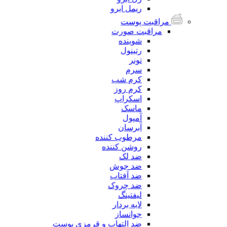
ریمل ابرو
مراقبت پوست
مراقبت صورت
شوینده
رتینول
تونر
سرم
کرم شب
کرم روز
اسکراپ
ماسک
آمپول
آبرسان
مرطوب کننده
روشن کننده
ضد لک
ضد جوش
ضد آفتاب
ضد چروک
لیفتینگ
لایه بردار
جوانساز
ضد التهاب و قرمزی پوست