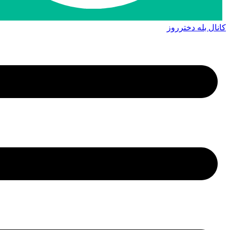
کانال بله دخترروز