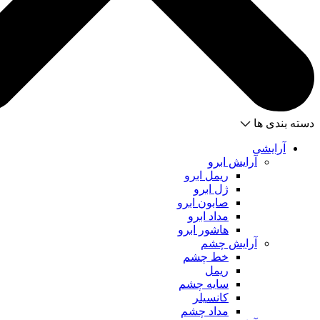
دسته بندی ها
آرایشی
آرایش ابرو
ریمل ابرو
ژل ابرو
صابون ابرو
مداد ابرو
هاشور ابرو
آرایش چشم
خط چشم
ریمل
سایه چشم
کانسیلر
مداد چشم