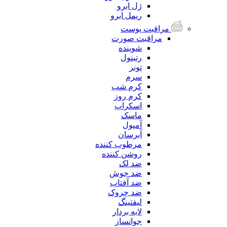
ژل ابرو
ریمل ابرو
مراقبت پوست
مراقبت صورت
شوینده
رتینول
تونر
سرم
کرم شب
کرم روز
اسکراپ
ماسک
آمپول
آبرسان
مرطوب کننده
روشن کننده
ضد لک
ضد جوش
ضد آفتاب
ضد چروک
لیفتینگ
لایه بردار
جوانساز