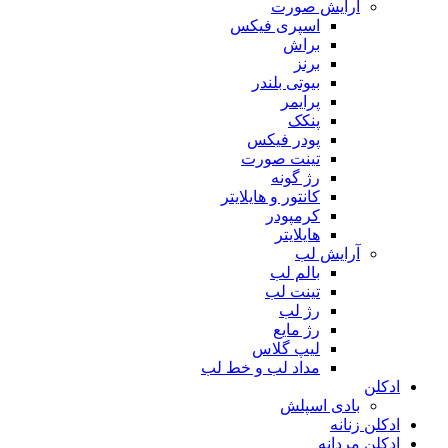
آرایش صورت
اسپری فیکس
براش
برنز
بیوتی بلندر
پرایمر
پنکک
پودر فیکس
تینت صورت
رژ گونه
کانتور و هایلایتر
کرمپودر
هایلایتر
آرایش لب
بالم لب
تینت لب
رژ لب
رژ مایع
لیپ گلاس
مداد لب و خط لب
ادکلن
بادی اسپلش
ادکلن زنانه
ادکلن مردانه