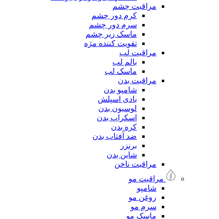
مراقبت چشم
کرم دور چشم
سرم دور چشم
ماسک زیر چشم
تقویت کننده مژه
مراقبت لب
بالم لب
ماسک لب
مراقبت بدن
شامپو بدن
بادی اسپلش
لوسیون بدن
اسکراپ بدن
کره بدن
ضد آفتاب بدن
برنزر
شاین بدن
مراقبت ناخن
مراقبت مو
شامپو
روغن مو
سرم مو
ماسک مو