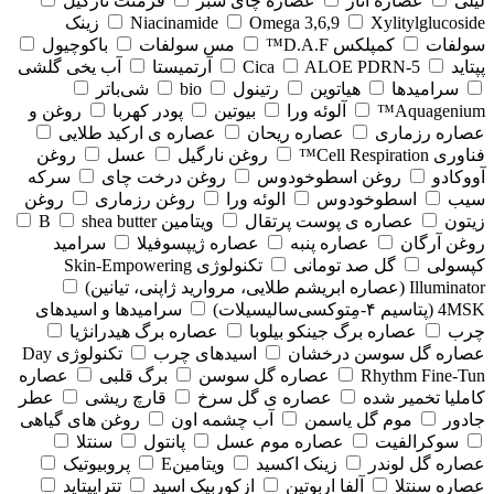
لیلی
عصاره انار
عصاره چای سبز
فرمنت نارگیل
Xylitylglucoside
Omega 3,6,9
Niacinamide
زینک
سولفات
کمپلکس D.A.F™
مس سولفات
باکوچیول
پپتاید
5-Cica
ALOE PDRN
آرتمیستا
آب یخی گلشی
سرامیدها
هیاتوین
رتینول
bio
شی‌باتر
Aquagenium™
آلوئه ورا
بیوتین
پودر کهربا
روغن و
عصاره رزماری
عصاره ریحان
عصاره ی ارکید طلایی
فناوری Cell Respiration™
روغن نارگیل
عسل
روغن
آووکادو
روغن اسطوخودوس
روغن درخت چای
سرکه
سیب
اسطوخودوس
الوئه ورا
روغن رزماری
روغن
زیتون
عصاره ی پوست پرتقال
ویتامین B
shea butter
روغن آرگان
عصاره پنبه
عصاره ژیپسوفیلا
سرامید
کپسولی
گل صد تومانی
تکنولوژی Skin-Empowering
Illuminator (عصاره ابریشم طلایی، مروارید ژاپنی، تیانین)
4MSK (پتاسیم ۴‑مِتوکسی‌سالیسیلات)
سرامیدها و اسیدهای
چرب
عصاره برگ جینکو بیلوبا
عصاره برگ هیدرانژیا
عصاره گل سوسن درخشان
اسیدهای چرب
تکنولوژی Day
Rhythm Fine‑Tun
عصاره گل سوسن
برگ قلبی
عصاره
کاملیا تخمیر شده
عصاره ی گل سرخ
قارچ ریشی
عطر
جادور
موم گل یاسمن
آب چشمه اون
روغن های گیاهی
سوکرالفیت
عصاره موم عسل
پانتول
سنتلا
عصاره گل لوندر
زینک اکسید
ویتامینE
پروبیوتیک
عصاره سنتلا
آلفا اربوتین
ازکوربیک اسید
تتراپپتاید