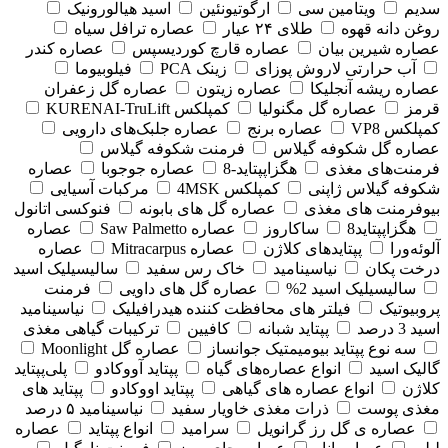
سدیم
ویتامین سی
ارگوتیونئین
اسید هیالورونیک
روغن دانه قهوه
طلای ۲۴ عیار
عصاره ترافل سیاه
عصاره شیرین بیان
عصاره قارچ کوردیسپس
عصاره کندر
آب حرارتی لاروش پوزای
زینک PCA
فیلوبیوما
عصاره ریشه آنجلیکا
عصاره زیتون
عصاره گل زعفران
قرمز
عصاره گل مگنولیا
کمپلکس KURENAI-TruLift
کمپلکس VP8
عصاره برنج
عصاره جلبک‌های دارویی
عصاره گل شکوفه گیلاس
فرمنت شکوفه گیلاس
فرمنت‌های مغذی
هگزاپپتاید-8
عصاره جوجوبا
عصاره
شکوفه گیلاس ژاپنی
کمپلکس 4MSK
مرکبات آسیایی
بیوفرمنت های مغذی
عصاره گل های بابونه
فنوکسی اتانول
هگزاپپتاید8
ساکاروز
عصاره Saw Palmetto
عصاره
آلوئه‌ورا
پپتایدهای کلاژن
عصاره Mitracarpus
عصاره
درخت پکان
نیاسینامید
خاک رس سفید
سالیسیلیک اسید
سالیسیلیک اسید 2%
عصاره گل های داویی
فرمنت
پروبیوتیک
فیلتر های محافظت کننده هیدرافیلیک
نیاسینامید
اسید 3 درصد
پپتاید شبانه
کافیین
ترکیبات گیاهی مغذی
سه نوع پپتاید بیومیمتیک جوانساز
عصاره گل Moonlight
گالیک اسید
انواع عصاره‌های گیاه
پپتاید آووکادو
پلی‌پپتاید
کلاژن
انواع عصاره های گیاهی
پپتاید اووکادو
پپتاید های
مغذی پوست
ذرات مغذی خاویار سفید
نیاسینامید ۵ درصد
عصاره ی گل رز گرانویل
سرامید
انواع پپتاید
عصاره