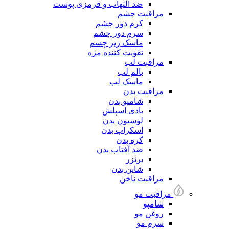
ضد التهاب و قرمزی پوست
مراقبت چشم
کرم دور چشم
سرم دور چشم
ماسک زیر چشم
تقویت کننده مژه
مراقبت لب
بالم لب
ماسک لب
مراقبت بدن
شامپو بدن
بادی اسپلش
لوسیون بدن
اسکراپ بدن
کره بدن
ضد آفتاب بدن
برنزر
شاین بدن
مراقبت ناخن
مراقبت مو
شامپو
روغن مو
سرم مو