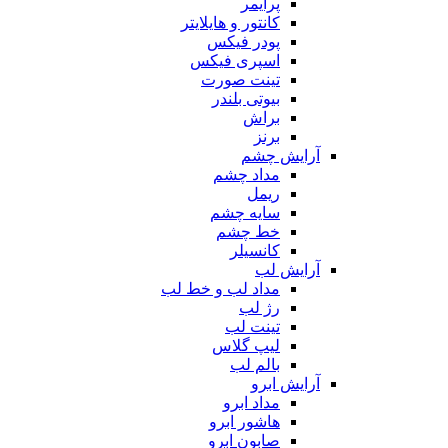
پرایمر
کانتور و هایلایتر
پودر فیکس
اسپری فیکس
تینت صورت
بیوتی بلندر
براش
برنز
آرایش چشم
مداد چشم
ریمل
سایه چشم
خط چشم
کانسیلر
آرایش لب
مداد لب و خط لب
رژ لب
تینت لب
لیپ گلاس
بالم لب
آرایش ابرو
مداد ابرو
هاشور ابرو
صابون ابرو