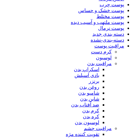
پوست چرب
پوست خشک و حساس
پوست مختلط
پوست ملتهب و آسیب دیده
پوست نرمال
دسته بندی جدید
دسته-بندی-نشده
مراقبت پوست
کرم دست
لوسیون
مراقبت بدن
اسکراپ بدن
بادی اسپلش
برنزر
روغن بدن
شامپو بدن
شاین بدن
ضد آفتاب بدن
کرم بدن
کره بدن
لوسیون بدن
مراقبت چشم
تقویت کننده مژه