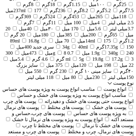
25گرم
۱۰۰میل
1.15گرم
18گرم
8گرم
7.5گرم
5.2گرم
8.2گرم
236گرم
177میل
237ml
118میل
265میل
453گرم
524گرم
369گرم
2.5 میلی لیتر
4میل
100 میل
11گرم
7گرم
3.7میلی لیتر
5.6میل
170 میل
۳۰میل
40میل
20
میل
65گرم
200میل
385میل
180میل
20 گرم
1.2گرم
175میل
14ml
70 میل
16.8g
89ml
150گرم
17.35g
40ml
34g
سری جدید 400میل
240 میل
340g
1.9g
0.7 g
8میل
473میل
300
3 گرم
17.2g
19.8g
5g
ml
4.6 گرم
5.4میل
22 میل
198 میل
120میل
375 میل
سایز بزرگ
۴۰گرم
سایز مینی ۱۰ گرم
230 گرم
550 میل
150میلی لیتر
230میل
80 میل
118 میلی لیتر
نوع پوست
انواع پوست
مناسب انواع پوست به ویژه پوست های حساس
مناسب انواع پوست به ویژه پوست های خشک و حساس
انواع پوست حتی پوست های خشک و دهیدراته
پوست های چرب
پوست های خشک
پوست های مختلط
پوست های نرمال
به ویژه پوست های حساس
پوست های چرب،حساس و
مستعد آکنه
انواع پوست به ویژه پوست های نرمال تا خشک
پوست های خشک تا نرمال
پوست های مختلط تا چرب
پوست های نرمال، چرب و مختلط
پوست های چرب و مستعد