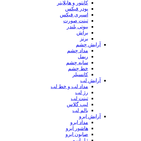
کانتور و هایلایتر
پودر فیکس
اسپری فیکس
تینت صورت
بیوتی بلندر
براش
برنز
آرایش چشم
مداد چشم
ریمل
سایه چشم
خط چشم
کانسیلر
آرایش لب
مداد لب و خط لب
رژ لب
تینت لب
لیپ گلاس
بالم لب
آرایش ابرو
مداد ابرو
هاشور ابرو
صابون ابرو
ژل ابرو