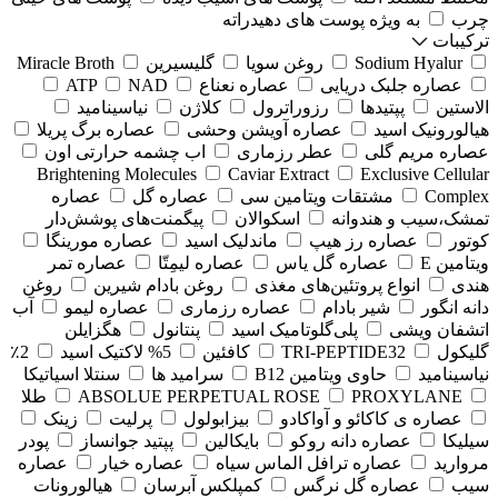
چرب
به ویژه پوست های دهیدراته
ترکیبات
Sodium Hyalur
روغن سویا
گلیسیرین
Miracle Broth
عصاره جلبک دریایی
عصاره نعناع
NAD
ATP
الاستین
پپتیدها
رزوراترول
کلاژن
⁠نیاسینامید
هیالورونیک اسید
عصاره آویشن وحشی
عصاره برگ پریلا
عصاره مریم گلی
عطر رزماری
اب چشمه حرارتی اون
Brightening Molecules
Caviar Extract
Exclusive Cellular
Complex
مشتقات ویتامین سی
عصاره گل
عصاره
تمشک،سیب و هندوانه
اسکوالان
پیگمنت‌های پوشش‌دار
کوتور
عصاره رز هیپ
ماندلیک اسید
عصاره مورینگا
ویتامین E
عصاره گل یاس
عصاره لیمِتّا
عصاره تمر
هندی
انواع پروتئین‌های مغذی
روغن بادام شیرین
روغن
دانه انگور
شیر بادام
عصاره رزماری
عصاره لیمو
آب
اتشفان ویشی
پلی‌گلوتامیک اسید
پنتانول
هگزایلن
گلیکول
TRI-PEPTIDE32
کافئین
5% لاکتیک اسید
2٪
نیاسینامید
حاوی ویتامین B12
سرامید ها
سنتلا اسیاتیکا
PROXYLANE
ABSOLUE PERPETUAL ROSE
طلا
عصاره ی کاکائو و آواکادو
بیزابولول
پرلیت
زینک
سیلیکا
عصاره دانه روکو
بایکالین
پپتید جوانساز
پودر
مروارید
عصاره ترافل الماس سیاه
عصاره خیار
عصاره
سیب
عصاره گل نرگس
کمپلکس آبرسان
هیالورونات